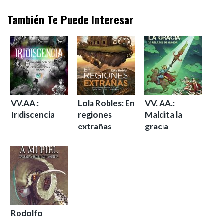
También Te Puede Interesar
VV.AA.:
Lola Robles: En
VV. AA.:
Iridiscencia
regiones
Maldita la
extrañas
gracia
Rodolfo