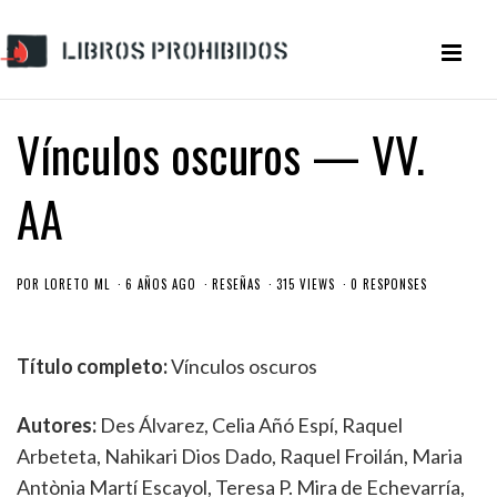
Vínculos oscuros — VV.
AA
POR
LORETO ML
6 AÑOS AGO
RESEÑAS
315 VIEWS
0 RESPONSES
Título completo:
Vínculos oscuros
Autores:
Des Álvarez, Celia Añó Espí, Raquel
Arbeteta, Nahikari Dios Dado, Raquel Froilán, Maria
Antònia Martí Escayol, Teresa P. Mira de Echevarría,