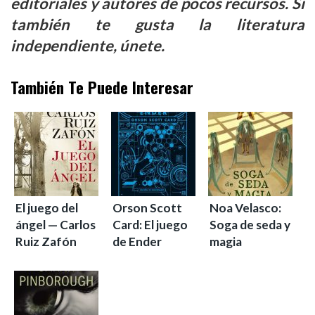
editoriales y autores de pocos recursos. Si
también te gusta la literatura
independiente, únete.
También Te Puede Interesar
El juego del
Orson Scott
Noa Velasco:
ángel — Carlos
Card: El juego
Soga de seda y
Ruiz Zafón
de Ender
magia