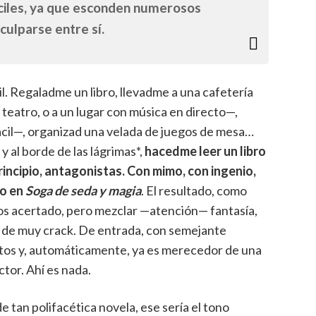
ciles, ya que esconden numerosos
culparse entre sí.
il. Regaladme un libro, llevadme a una cafetería
teatro, o a un lugar con música en directo—,
ácil—, organizad una velada de juegos de mesa…
 al borde de las lágrimas*,
hacedme leer un libro
incipio, antagonistas. Con mimo, con ingenio,
co en
Soga de seda y magia
. El resultado, como
s acertado, pero mezclar —atención— fantasía,
es de muy crack. De entrada, con semejante
ntos y, automáticamente, ya es merecedor de una
tor. Ahí es nada.
de tan polifacética novela, ese sería el tono