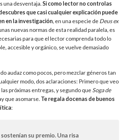
es una desventaja.
Si como lector no controlas
descubres que casi cualquier explicación puede
n en la investigación
, en una especie de
Deus ex
 unas nuevas normas de esta realidad paralela, es
ecesarias para que el lector comprenda todo lo
le, accesible y orgánico, se vuelve demasiado
 sido audaz como pocos, pero mezclar géneros tan
cualquier modo, dos aclaraciones: Primero que veo
n las próximas entregas, y segundo que
Soga de
hay que asomarse.
Te regala docenas de buenos
ítica
:
sostenían su premio. Una risa