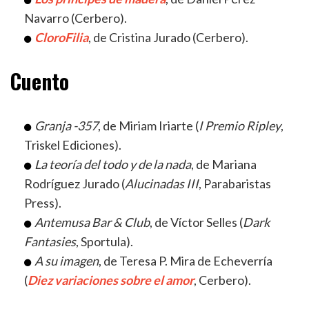
Navarro (Cerbero).
CloroFilia
, de Cristina Jurado (Cerbero).
Cuento
Granja -357
, de Miriam Iriarte (
I Premio Ripley
,
Triskel Ediciones).
La teoría del todo y de la nada
, de Mariana
Rodríguez Jurado (
Alucinadas III
, Parabaristas
Press).
Antemusa Bar & Club
, de Víctor Selles (
Dark
Fantasies
, Sportula).
A su imagen
, de Teresa P. Mira de Echeverría
(
Diez variaciones sobre el amor
, Cerbero).