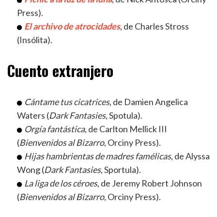
Press).
El archivo de atrocidades
, de Charles Stross
(Insólita).
Cuento extranjero
Cántame tus cicatrices
, de Damien Angelica
Waters (
Dark Fantasies
, Spotula).
Orgía fantástica
, de Carlton Mellick III
(
Bienvenidos al Bizarro
, Orciny Press).
Hijas hambrientas de madres famélicas
, de Alyssa
Wong (
Dark Fantasies
, Sportula).
La liga de los céroes
, de Jeremy Robert Johnson
(
Bienvenidos al Bizarro
, Orciny Press).