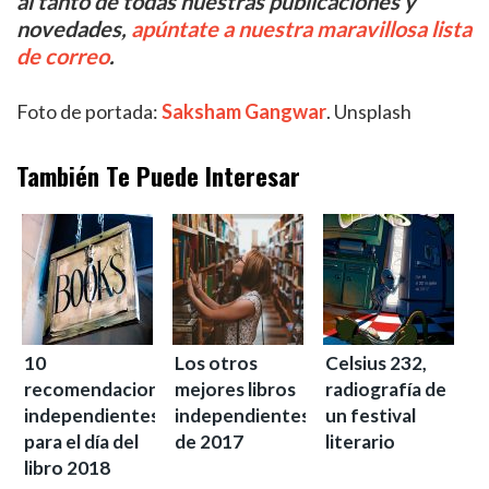
al tanto de todas nuestras publicaciones y
novedades,
apúntate a nuestra maravillosa lista
de correo
.
Foto de portada:
Saksham Gangwar
. Unsplash
También Te Puede Interesar
10
Los otros
Celsius 232,
recomendaciones
mejores libros
radiografía de
independientes
independientes
un festival
para el día del
de 2017
literario
libro 2018