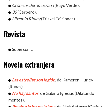
Crónicas del amacrana
(Rayo Verde).
36
(Cerbero).
I Premio Ripley
(Triskel Ediciones).
Revista
Supersonic
Novela extranjera
Las estrellas son legión
, de Kameron Hurley
(Runas).
No hay santos
, de Gabino Iglesias (Dilatando
mentes).
Pícnic a la luz de la luna
, de Nick Antosca (Orciny