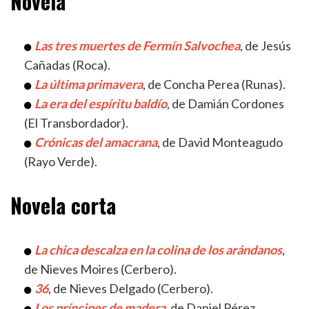
Novela
Las tres muertes de Fermín Salvochea
, de Jesús
Cañadas (Roca).
La última primavera
, de Concha Perea (Runas).
La era del espíritu baldío
, de Damián Cordones
(El Transbordador).
Crónicas del amacrana
, de David Monteagudo
(Rayo Verde).
Novela corta
La chica descalza en la colina de los arándanos
,
de Nieves Moires (Cerbero).
36
, de Nieves Delgado (Cerbero).
Los príncipes de madera
, de Daniel Pérez