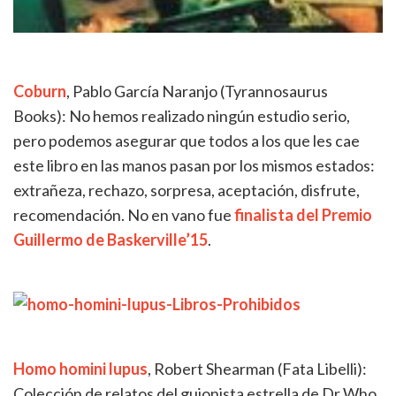
Cob
urn
, Pablo García Naranjo (Tyrannosaurus
Books): No hemos realizado ningún estudio serio,
pero podemos asegurar que todos a los que les cae
este libro en las manos pasan por los mismos estados:
extrañeza, rechazo, sorpresa, aceptación, disfrute,
recomendación. No en vano fue
finalista del Premio
Guillermo de Baskerville’15
.
H
omo homini
lupus
, Robert Shearman (Fata Libelli):
Colección de relatos del guionista estrella de Dr Who