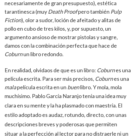
necesariamente de gran presupuesto), estética
tarantinesca (muy
Death Proof
pero también
Pulp
Fiction
), olor a sudor, loción de afeitado y alitas de
pollo en cubo de tres kilos, y, por supuesto, un
argumento ansioso de mostrar pistolas y sangre,
damos con la combinación perfecta que hace de
Coburn
un libro redondo.
En realidad, olvidaos de que es un libro:
Coburn
es una
película escrita. Para ser más precisos,
Coburn
es una
mala
película escrita en un
buen
libro. Y mola, mola
muchísimo.
Pablo García Naranjo tenía una idea muy
clara en su mente y la ha plasmado con maestría. El
estilo adoptado es audaz, rotundo, directo, con unas
descripciones breves y poderosas que permiten
situar a la perfección al lector para no distraerle ni un