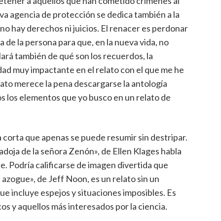
etener a aquellos que han cometido crímenes al
ueva agencia de protección se dedica también a la
 no hay derechos ni juicios. El renacer es perdonar
a de la persona para que, en la nueva vida, no
ablará también de qué son los recuerdos, la
idad muy impactante en el relato con el que me he
ato merece la pena descargarse la antología
os los elementos que yo busco en un relato de
ra corta que apenas se puede resumir sin destripar.
adoja de la señora Zenón», de Ellen Klages habla
. Podría calificarse de imagen divertida que
l azogue», de Jeff Noon, es un relato sin un
ue incluye espejos y situaciones imposibles. Es
os y aquellos más interesados por la ciencia.