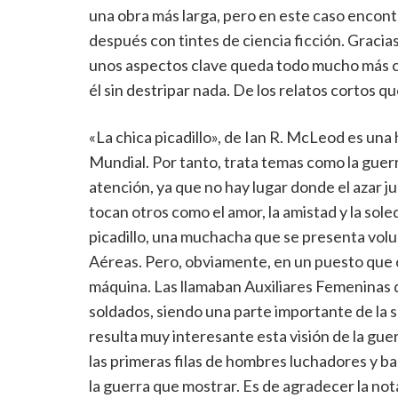
una obra más larga, pero en este caso encon
después con tintes de ciencia ficción. Graci
unos aspectos clave queda todo mucho más cl
él sin destripar nada. De los relatos cortos q
«La chica picadillo», de Ian R. McLeod es una
Mundial. Por tanto, trata temas como la guerra
atención, ya que no hay lugar donde el azar 
tocan otros como el amor, la amistad y la sol
picadillo, una muchacha que se presenta volun
Aéreas. Pero, obviamente, en un puesto que c
máquina. Las llamaban Auxiliares Femeninas 
soldados, siendo una parte importante de la 
resulta muy interesante esta visión de la gue
las primeras filas de hombres luchadores y ba
la guerra que mostrar. Es de agradecer la not