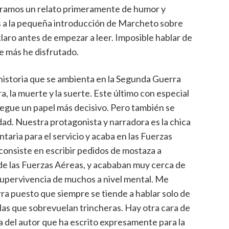
tramos un relato primeramente de humor y
as a la pequeña introducción de Marcheto sobre
aro antes de empezar a leer. Imposible hablar de
ue más he disfrutado.
 historia que se ambienta en la Segunda Guerra
, la muerte y la suerte. Este último con especial
juegue un papel más decisivo. Pero también se
edad. Nuestra protagonista y narradora es la chica
taria para el servicio y acaba en las Fuerzas
onsiste en escribir pedidos de mostaza a
de las Fuerzas Aéreas, y acababan muy cerca de
supervivencia de muchos a nivel mental. Me
rra puesto que siempre se tiende a hablar solo de
las que sobrevuelan trincheras. Hay otra cara de
a del autor que ha escrito expresamente para la