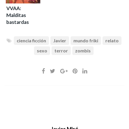
VVAA:
Malditas
bastardas
ciencia ficción
Javier
mundo friki
relato
sexo
terror
zombis
Javier Miró