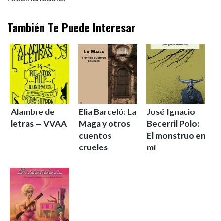
También Te Puede Interesar
Alambre de
Elia Barceló: La
José Ignacio
letras — VVAA
Maga y otros
Becerril Polo:
cuentos
El monstruo en
crueles
mí