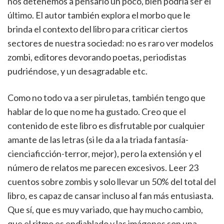
nos detenemos a pensarlo un poco, bien podría ser el
último. El autor también explora el morbo que le
brinda el contexto del libro para criticar ciertos
sectores de nuestra sociedad: no es raro ver modelos
zombi, editores devorando poetas, periodistas
pudriéndose, y un desagradable etc.
Como no todo va a ser piruletas, también tengo que
hablar de lo que no me ha gustado. Creo que el
contenido de este libro es disfrutable por cualquier
amante de las letras (si le da a la triada fantasía-
cienciaficción-terror, mejor), pero la extensión y el
número de relatos me parecen excesivos. Leer 23
cuentos sobre zombis y solo llevar un 50% del total del
libro, es capaz de cansar incluso al fan más entusiasta.
Que sí, que es muy variado, que hay mucho cambio,
que el ritmo es endiablado y las imágenes son una