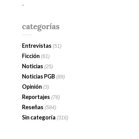
-
categorías
Entrevistas
(51)
Ficción
(61)
Noticias
(25)
Noticias PGB
(89)
Opinión
(3)
Reportajes
(76)
Reseñas
(584)
Sin categoría
(316)