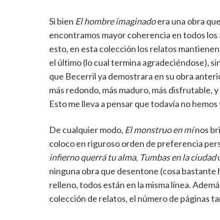
Si bien
El hombre imaginado
era una obra que
encontramos mayor coherencia en todos los
esto, en esta colección los relatos mantienen
el último (lo cual termina agradeciéndose), si
que Becerril ya demostrara en su obra anterio
más redondo, más maduro, más disfrutable, y 
Esto me lleva a pensar que todavía no hemos v
De cualquier modo,
El monstruo en mí
nos br
coloco en riguroso orden de preferencia per
infierno querrá tu alma
,
Tumbas en la ciudad
ninguna obra que desentone (cosa bastante hab
relleno, todos están en la misma línea. Adem
colección de relatos, el número de páginas t