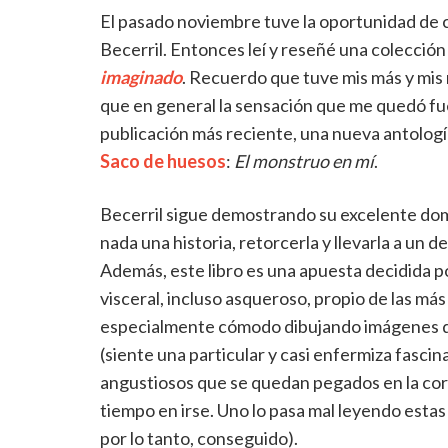
El pasado noviembre tuve la oportunidad de c
Becerril. Entonces leí y reseñé una colección 
imaginado
. Recuerdo que tuve mis más y mis 
que en general la sensación que me quedó fue 
publicación más reciente, una nueva antología 
Saco de huesos
:
El monstruo en mí
.
Becerril sigue demostrando su excelente domi
nada una historia, retorcerla y llevarla a un
Además, este libro es una apuesta decidida po
visceral, incluso asqueroso, propio de las más 
especialmente cómodo dibujando imágenes d
(siente una particular y casi enfermiza fasci
angustiosos que se quedan pegados en la cor
tiempo en irse. Uno lo pasa mal leyendo estas 
por lo tanto, conseguido).