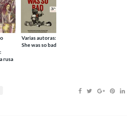
do
Varias autoras:
She was so bad
:
 rusa