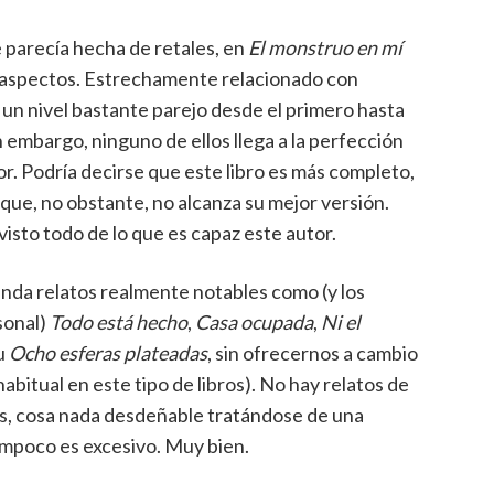
 parecía hecha de retales, en
El monstruo en mí
 aspectos. Estrechamente relacionado con
 un nivel bastante parejo desde el primero hasta
n embargo, ninguno de ellos llega a la perfección
r. Podría decirse que este libro es más completo,
que, no obstante, no alcanza su mejor versión.
isto todo de lo que es capaz este autor.
inda relatos realmente notables como (y los
sonal)
Todo está hecho
,
Casa ocupada
,
Ni el
u
Ocho esferas plateadas
, sin ofrecernos a cambio
itual en este tipo de libros). No hay relatos de
ás, cosa nada desdeñable tratándose de una
ampoco es excesivo. Muy bien.