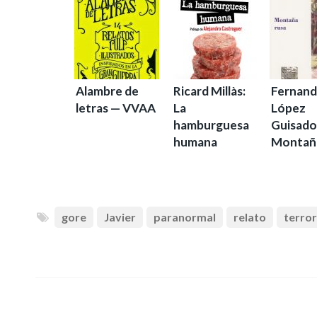
Alambre de
Ricard Millàs:
Fernan
letras — VVAA
La
López
hamburguesa
Guisado
humana
Montaña
gore
Javier
paranormal
relato
terror