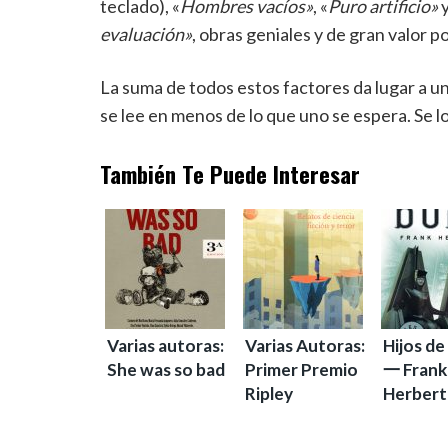
teclado), «
Hombres vacíos»
, «
Puro artificio»
y
evaluación»
, obras geniales y de gran valor po
La suma de todos estos factores da lugar a un
se lee en menos de lo que uno se espera. Se l
También Te Puede Interesar
Varias autoras:
Varias Autoras:
Hijos d
She was so bad
Primer Premio
一 Frank
Ripley
Herbert