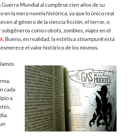
a Guerra Mundial al cumplirse cien años de su
o en la mera novela histórica, ya que lo único real
ecen al género de la ciencia ficción, el terror, o
 subgéneros como robots, zombies, viajes en el
k
. Bueno, en realidad, la estética
steampunk
está
desmerece el valor histórico de los mismos.
olamos
orma,
en cada
ipio a
ntes,
dia.
 un