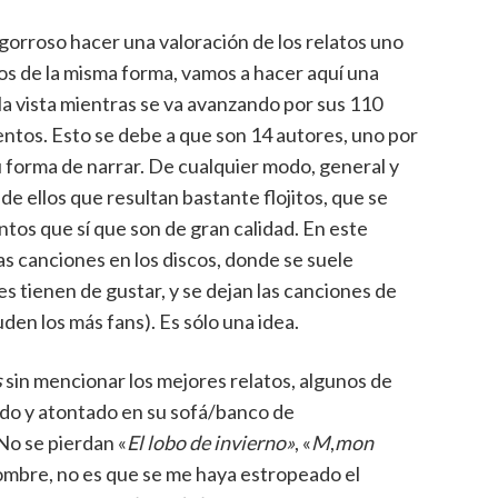
orroso hacer una valoración de los relatos uno
dos de la misma forma, vamos a hacer aquí una
 la vista mientras se va avanzando por sus 110
uentos. Esto se debe a que son 14 autores, uno por
su forma de narrar. De cualquier modo, general y
e ellos que resultan bastante flojitos, que se
os que sí que son de gran calidad. En este
s canciones en los discos, donde se suele
s tienen de gustar, y se dejan las canciones de
den los más fans). Es sólo una idea.
s
sin mencionar los mejores relatos, algunos de
lado y atontado en su sofá/banco de
No se pierdan «
El lobo de invierno»
, «
M
,
mon
 nombre, no es que se me haya estropeado el