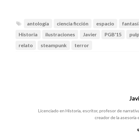
antología
ciencia ficción
espacio
fantasí
Historia
ilustraciones
Javier
PGB'15
pul
relato
steampunk
terror
Jav
Licenciado en Historia, escritor, profesor de narrativa
creador de la asesoría e