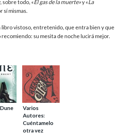
, sobre todo, «
El gas de la muerte»
y «
La
r sí mismas.
 libro vistoso, entretenido, que entra bien y que
o recomiendo: su mesita de noche lucirá mejor.
e Dune
Varios
Autores:
Cuéntamelo
otra vez