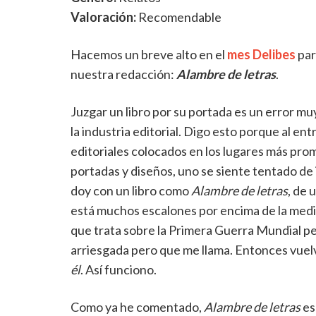
Valoración:
Recomendable
Hacemos un breve alto en el
mes Delibes
par
nuestra redacción:
Alambre de letras
.
Juzgar un libro por su portada es un error mu
la industria editorial. Digo esto porque al entr
editoriales colocados en los lugares más pro
portadas y diseños, uno se siente tentado de 
doy con un libro como
Alambre de letras
, de 
está muchos escalones por encima de la media
que trata sobre la Primera Guerra Mundial pe
arriesgada pero que me llama. Entonces vuelv
él
. Así funciono.
Como ya he comentado,
Alambre de letras
es