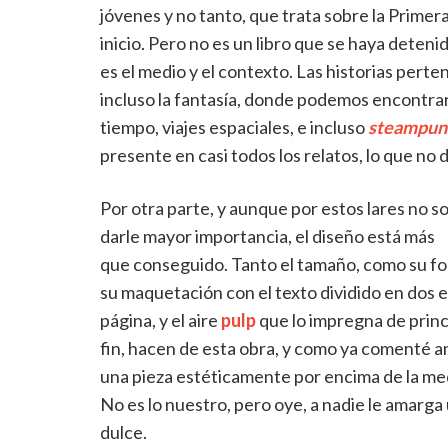
jóvenes y no tanto, que trata sobre la Primer
inicio. Pero no es un libro que se haya detenid
es el medio y el contexto. Las historias perten
incluso la fantasía, donde podemos encontrar
tiempo, viajes espaciales, e incluso
steampun
presente en casi todos los relatos, lo que no 
Por otra parte, y aunque por estos lares no s
darle mayor importancia, el diseño está más
que conseguido. Tanto el tamaño, como su f
su maquetación con el texto dividido en dos 
página, y el aire
pulp
que lo impregna de princ
fin, hacen de esta obra, y como ya comenté a
una pieza estéticamente por encima de la me
No es lo nuestro, pero oye, a nadie le amarga
dulce.