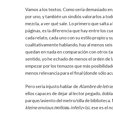
Vamos a los textos. Como sería demasiado eng
por uno, y también un sindiós valorarlos a to
mezcla, a ver qué sale. Lo primero que salta a
páginas, es la diferencia que hay entre los c
cada relato, cada uno con su estilo propio y 
cualitativamente hablando, hay al menos seis d
quedan en nada en comparación con otros tant
sentido, yo he echado de menos el orden de la
empezar por los temazos que más posibilidade
menos relevancia para el final (donde sólo acu
Pero sería injusto hablar de
Alambre de letra
ellos capaces de dejar al lector pegado, dob
parque/asiento del metro/silla de biblioteca. 
kleine envious любовь infeliz»
(sí, ese es el