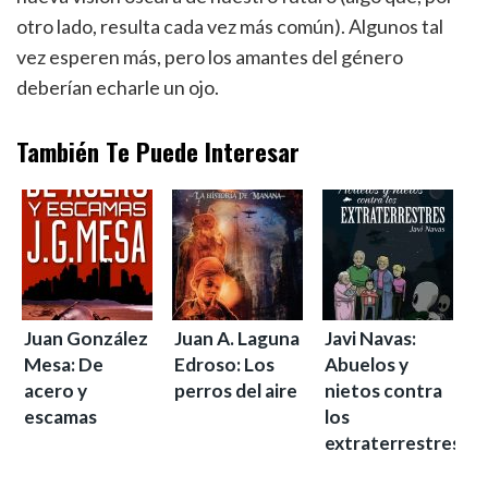
otro lado, resulta cada vez más común). Algunos tal
vez esperen más, pero los amantes del género
deberían echarle un ojo.
También Te Puede Interesar
Juan González
Juan A. Laguna
Javi Navas:
Mesa: De
Edroso: Los
Abuelos y
acero y
perros del aire
nietos contra
escamas
los
extraterrestres