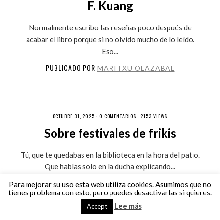
F. Kuang
Normalmente escribo las reseñas poco después de
acabar el libro porque si no olvido mucho de lo leído.
Eso...
PUBLICADO POR
MARITXU OLAZABAL
OCTUBRE 31, 2025 ·
0 COMENTARIOS
· 2153 VIEWS
Sobre festivales de frikis
Tú, que te quedabas en la biblioteca en la hora del patio.
Que hablas solo en la ducha explicando...
PUBLICADO POR
MARITXU OLAZABAL
Para mejorar su uso esta web utiliza cookies. Asumimos que no
tienes problema con esto, pero puedes desactivarlas si quieres.
Lee más
Accept
acerca de nosotros