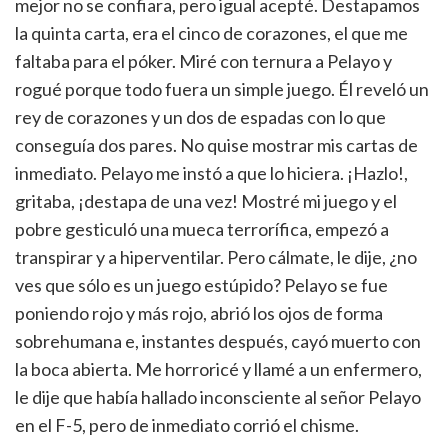
mejor no se confiara, pero igual acepté. Destapamos
la quinta carta, era el cinco de corazones, el que me
faltaba para el póker. Miré con ternura a Pelayo y
rogué porque todo fuera un simple juego. Él reveló un
rey de corazones y un dos de espadas con lo que
conseguía dos pares. No quise mostrar mis cartas de
inmediato. Pelayo me instó a que lo hiciera. ¡Hazlo!,
gritaba, ¡destapa de una vez! Mostré mi juego y el
pobre gesticuló una mueca terrorífica, empezó a
transpirar y a hiperventilar. Pero cálmate, le dije, ¿no
ves que sólo es un juego estúpido? Pelayo se fue
poniendo rojo y más rojo, abrió los ojos de forma
sobrehumana e, instantes después, cayó muerto con
la boca abierta. Me horroricé y llamé a un enfermero,
le dije que había hallado inconsciente al señor Pelayo
en el F-5, pero de inmediato corrió el chisme.