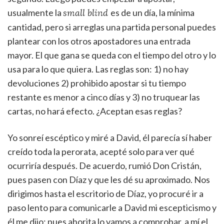
usualmente la
es de un día, la mínima
small blind
cantidad, pero si arreglas una partida personal puedes
plantear con los otros apostadores una entrada
mayor. El que gana se queda con el tiempo del otro y lo
usa para lo que quiera. Las reglas son: 1) no hay
devoluciones 2) prohibido apostar si tu tiempo
restante es menor a cinco días y 3) no truquear las
cartas, no hará efecto. ¿Aceptan esas reglas?
Yo sonreí escéptico y miré a David, él parecía sí haber
creído toda la perorata, acepté solo para ver qué
ocurriría después. De acuerdo, rumió Don Cristán,
pues pasen con Díaz y que les dé su aproximado. Nos
dirigimos hasta el escritorio de Díaz, yo procuré ir a
paso lento para comunicarle a David mi escepticismo y
él me dijo: pues ahorita lo vamos a comprobar, a mí el