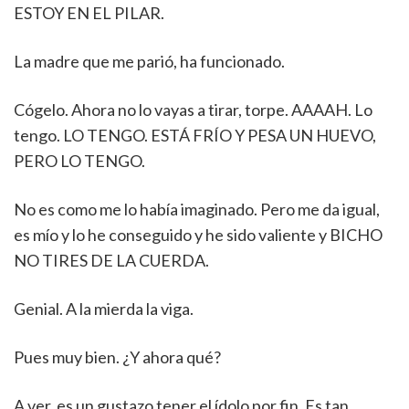
ESTOY EN EL PILAR.
La madre que me parió, ha funcionado.
Cógelo. Ahora no lo vayas a tirar, torpe. AAAAH. Lo
tengo. LO TENGO. ESTÁ FRÍO Y PESA UN HUEVO,
PERO LO TENGO.
No es como me lo había imaginado. Pero me da igual,
es mío y lo he conseguido y he sido valiente y BICHO
NO TIRES DE LA CUERDA.
Genial. A la mierda la viga.
Pues muy bien. ¿Y ahora qué?
A ver, es un gustazo tener el ídolo por fin. Es tan