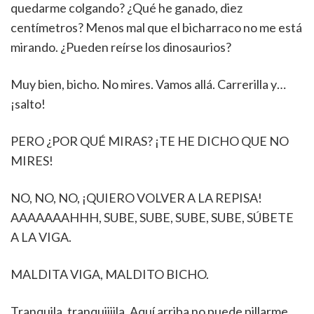
quedarme colgando? ¿Qué he ganado, diez
centímetros? Menos mal que el bicharraco no me está
mirando. ¿Pueden reírse los dinosaurios?
Muy bien, bicho. No mires. Vamos allá. Carrerilla y…
¡salto!
PERO ¿POR QUÉ MIRAS? ¡TE HE DICHO QUE NO
MIRES!
NO, NO, NO, ¡QUIERO VOLVER A LA REPISA!
AAAAAAAHHH, SUBE, SUBE, SUBE, SUBE, SÚBETE
A LA VIGA.
MALDITA VIGA, MALDITO BICHO.
Tranquila, tranquiiiila. Aquí arriba no puede pillarme.