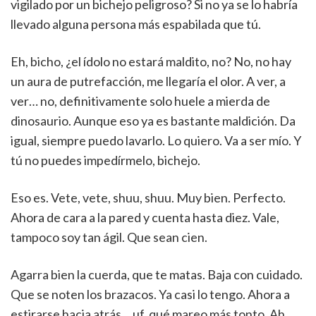
vigilado por un bichejo peligroso? Si no ya se lo habría
llevado alguna persona más espabilada que tú.
Eh, bicho, ¿el ídolo no estará maldito, no? No, no hay
un aura de putrefacción, me llegaría el olor. A ver, a
ver… no, definitivamente solo huele a mierda de
dinosaurio. Aunque eso ya es bastante maldición. Da
igual, siempre puedo lavarlo. Lo quiero. Va a ser mío. Y
tú no puedes impedírmelo, bichejo.
Eso es. Vete, vete, shuu, shuu. Muy bien. Perfecto.
Ahora de cara a la pared y cuenta hasta diez. Vale,
tampoco soy tan ágil. Que sean cien.
Agarra bien la cuerda, que te matas. Baja con cuidado.
Que se noten los brazacos. Ya casi lo tengo. Ahora a
estirarse hacia atrás… uf, qué mareo más tonto. Ah,