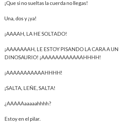
¡Que si no sueltas la cuerda no llegas!
Una, dos y ¡ya!
¡AAAAH, LA HE SOLTADO!
¡AAAAAAAH, LE ESTOY PISANDO LA CARA A UN
DINOSAURIO! ¡AAAAAAAAAAAAHHHH!
¡AAAAAAAAAAAHHHH!
¡SALTA, LEÑE, SALTA!
¿AAAAAaaaaahhhh?
Estoy en el pilar.