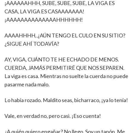
¡AAAAAAHHH, SUBE, SUBE, SUBE, LA VIGA ES
CASA, LA VIGA ES CASAAAAAAA!
¡AAAAAAAAAAAAAAHHHHHH!
AAAAHHHH, ¿AÚN TENGO EL CULO EN SU SITIO?
¿SIGUE AHÍ TODAVÍA?
AY, VIGA, CUÁNTO TE HE ECHADO DE MENOS.
CUERDA, JAMÁS PERMITIRÉ QUE NOS SEPAREN.
La viga es casa. Mientras no suelte la cuerda no puede
pasarme nada malo.
Lo había rozado. Maldito seas, bicharraco, ¡ya lo tenía!
Vale, en verdad no, pero casi. ¡Eso cuenta!
¿A quién quiero engañar? No llego. Soy un tapón. Me