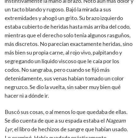
instintivamente la mano al brazo. Notó aún más dolor y
un tacto blando y rugoso. Bajó la mirada a sus
extremidades y ahogó un grito. Su brazo izquierdo
estaba cubierto de heridas hasta más arriba del codo,
mientras que el derecho solo tenía algunos rasguños,
más discretos. No parecían exactamente heridas, sino
más bien su propia carne, al rojo vivo, palpitando y
segregando un líquido viscoso que le caía por los
codos. No sangraba, pero cuando se fijó más
detenidamente, sus venas habían tomado un color
negruzco. Se dio la vuelta, sin saber muy bien qué
hacer ni a dónde ir.
Buscó sus cosas, o al menos lo que quedaba de ellas.
Se dio cuenta de que a su espada estaba el
Nageam
Lyr
, el libro de hechizos de sangre que habían usado.
Lo examinó. Había quedado prácticamente