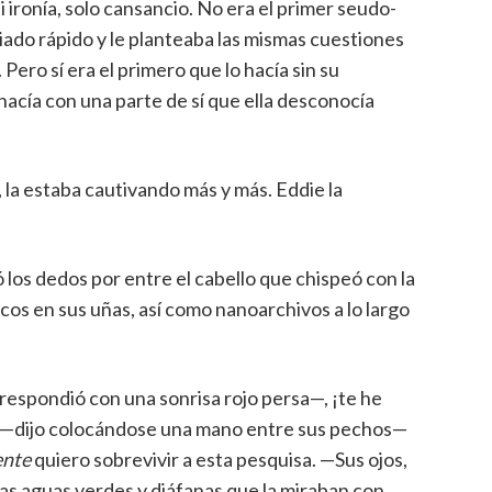
 ironía, solo cansancio. No era el primer seudo-
ado rápido y le planteaba las mismas cuestiones
Pero sí era el primero que lo hacía sin su
hacía con una parte de sí que ella desconocía
, la estaba cautivando más y más. Eddie la
 los dedos por entre el cabello que chispeó con la
cos en sus uñas, así como nanoarchivos a lo largo
espondió con una sonrisa rojo persa—, ¡te he
yo —dijo colocándose una mano entre sus pechos—
ente
quiero sobrevivir a esta pesquisa. —Sus ojos,
las aguas verdes y diáfanas que la miraban con