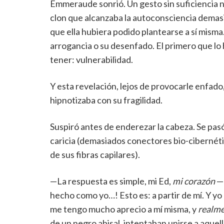
Emmeraude sonrió. Un gesto sin suficiencia ni
clon que alcanzaba la autoconsciencia demasi
que ella hubiera podido plantearse a sí misma. 
arrogancia o su desenfado. El primero que lo 
tener: vulnerabilidad.
Y esta revelación, lejos de provocarle enfado
hipnotizaba con su fragilidad.
Suspiró antes de enderezar la cabeza. Se pasó
caricia (demasiados conectores bio-cibernéti
de sus fibras capilares).
—La respuesta es simple, mi Ed,
mi corazón
—r
hecho como yo…! Esto es: a partir de mí. Y 
me tengo mucho aprecio a mí misma, y
realm
de un negro abisal, intentaban unirse a aquel