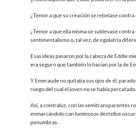
¿Temor a que su creación se rebelase contra 
¿Temor a que ella misma se sublevase contra
sentimentalismo o, tal vez, de egolatría difer
Esas ideas pasaron por la cabeza de Eddie mie
era seguro que también lo hacían por la de 
Y Emeraude no quitaba sus ojos de él, parado
ruego del cual el joven no se había percatado
Así, a contraluz, con las semitransparentes r
enmarcándolo con luminosos destellos oscuros
penumbras.