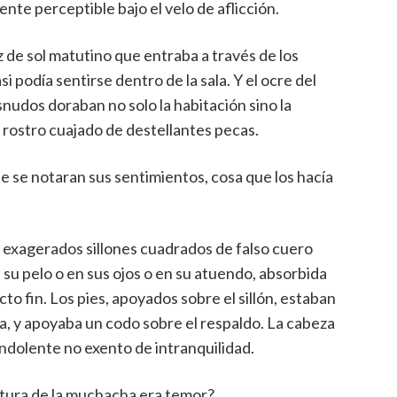
te perceptible bajo el velo de aflicción.
uz de sol matutino que entraba a través de los
 podía sentirse dentro de la sala. Y el ocre del
snudos doraban no solo la habitación sino la
 rostro cuajado de destellantes pecas.
ue se notaran sus sentimientos, cosa que los hacía
exagerados sillones cuadrados de falso cuero
n su pelo o en sus ojos o en su atuendo, absorbida
o fin. Los pies, apoyados sobre el sillón, estaban
, y apoyaba un codo sobre el respaldo. La cabeza
ndolente no exento de intranquilidad.
stura de la muchacha era temor?