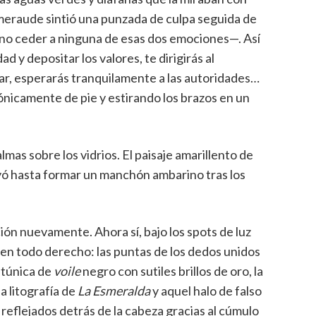
meraude sintió una punzada de culpa seguida de
 no ceder a ninguna de esas dos emociones—. Así
d y depositar los valores, te dirigirás al
ar, esperarás tranquilamente a las autoridades…
nicamente de pie y estirando los brazos en un
mas sobre los vidrios. El paisaje amarillento de
yó hasta formar un manchón ambarino tras los
ión nuevamente. Ahora sí, bajo los spots de luz
en todo derecho: las puntas de los dedos unidos
 túnica de
voile
negro con sutiles brillos de oro, la
la litografía de
La Esmeralda
y aquel halo de falso
reflejados detrás de la cabeza gracias al cúmulo