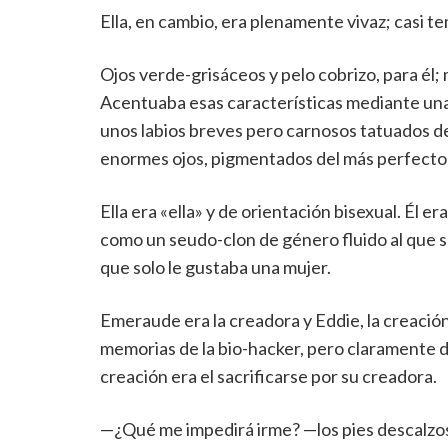
Ella, en cambio, era plenamente vivaz; casi te
Ojos verde-grisáceos y pelo cobrizo, para él; 
Acentuaba esas características mediante unas
unos labios breves pero carnosos tatuados de c
enormes ojos, pigmentados del más perfecto 
Ella era «ella» y de orientación bisexual. Él er
como un seudo-clon de género fluido al que so
que solo le gustaba una mujer.
Emeraude era la creadora y Eddie, la creación 
memorias de la bio-hacker, pero claramente dif
creación era el sacrificarse por su creadora.
—¿Qué me impedirá irme? —los pies descalzos