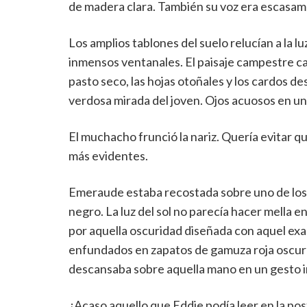
de madera clara. También su voz era escasamen
Los amplios tablones del suelo relucían a la l
inmensos ventanales. El paisaje campestre casi
pasto seco, las hojas otoñales y los cardos de
verdosa mirada del joven. Ojos acuosos en un
El muchacho frunció la nariz. Quería evitar q
más evidentes.
Emeraude estaba recostada sobre uno de los 
negro. La luz del sol no parecía hacer mella e
por aquella oscuridad diseñada con aquel exact
enfundados en zapatos de gamuza roja oscura
descansaba sobre aquella mano en un gesto i
¿Acaso aquello que Eddie podía leer en la po