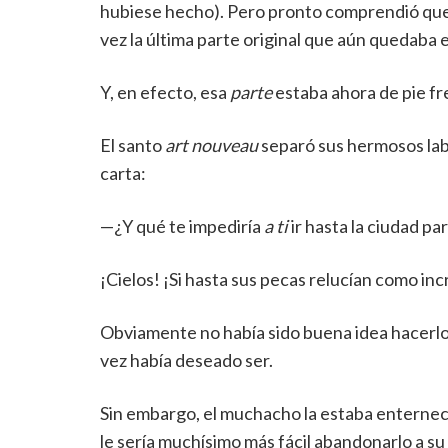
hubiese hecho). Pero pronto comprendió que e
vez la última parte original que aún quedaba e
Y, en efecto, esa
parte
estaba ahora de pie fre
El santo
art nouveau
separó sus hermosos labi
carta:
—¿Y qué te impediría
a ti
ir hasta la ciudad pa
¡Cielos! ¡Si hasta sus pecas relucían como in
Obviamente no había sido buena idea hacerlo 
vez había deseado ser.
Sin embargo, el muchacho la estaba enternec
le sería muchísimo más fácil abandonarlo a su