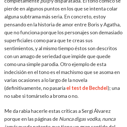
completamente
pulp
y disparatada. El tono cómico se
pierde en algunos puntos en los que se intenta colar
alguna subtrama más seria. En concreto, estoy
pensando en la historia de amor entre Boris y Agatha,
que no funciona porque los personajes son demasiado
superficiales como para que te creas sus
sentimientos, y al mismo tiempo éstos son descritos
con un amago de seriedad que impide que quede
como una simple parodia. Otro ejemplo de esta
indecisión en el tono es el machismo que se asoma en
varias ocasiones a lo largo de la novela
(definitivamente, no pasaría
el test de Bechdel
); una
no sabe si tomárselo a broma o no.
Me da rabia hacerle estas críticas a Sergi Álvarez
porque en las páginas de
Nunca digas vodka, nunca
jamás
queda patente que tiene un gran sentido del