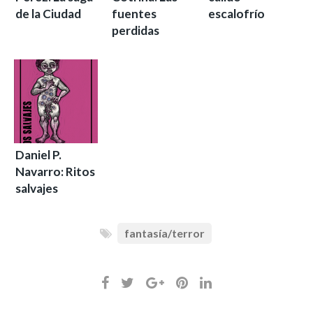
de la Ciudad
fuentes
escalofrío
perdidas
Daniel P.
Navarro: Ritos
salvajes
fantasía/terror