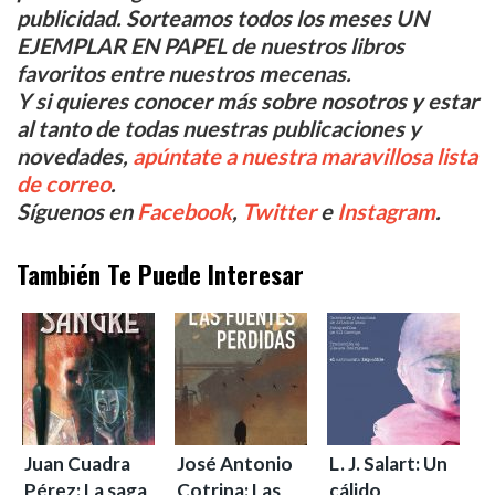
publicidad. Sorteamos todos los meses UN
EJEMPLAR EN PAPEL de nuestros libros
favoritos entre nuestros mecenas.
Y si quieres conocer más sobre nosotros y estar
al tanto de todas nuestras publicaciones y
novedades,
apúntate a nuestra maravillosa lista
de correo
.
Síguenos en
Facebook
,
Twitter
e
Instagram
.
También Te Puede Interesar
Juan Cuadra
José Antonio
L. J. Salart: Un
Pérez: La saga
Cotrina: Las
cálido