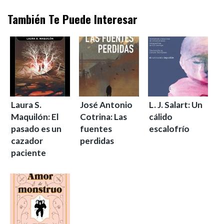
También Te Puede Interesar
Laura S.
José Antonio
L. J. Salart: Un
Maquilón: El
Cotrina: Las
cálido
pasado es un
fuentes
escalofrío
cazador
perdidas
paciente