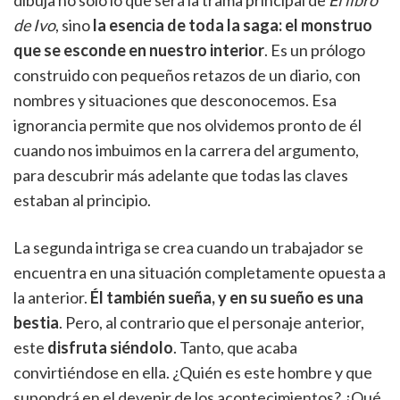
dibuja no solo lo que será la trama principal de
El libro
de Ivo
, sino
la esencia de toda la saga: el monstruo
que se esconde en nuestro interior
. Es un prólogo
construido con pequeños retazos de un diario, con
nombres y situaciones que desconocemos. Esa
ignorancia permite que nos olvidemos pronto de él
cuando nos imbuimos en la carrera del argumento,
para descubrir más adelante que todas las claves
estaban al principio.
La segunda intriga se crea cuando un trabajador se
encuentra en una situación completamente opuesta a
la anterior.
Él también sueña, y en su sueño es una
bestia
. Pero, al contrario que el personaje anterior,
este
disfruta siéndolo
. Tanto, que acaba
convirtiéndose en ella. ¿Quién es este hombre y que
supondrá en el devenir de los acontecimientos? ¿Qué