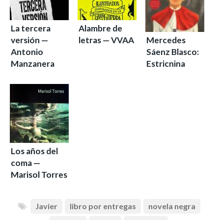
La tercera
Alambre de
versión —
letras — VVAA
Mercedes
Antonio
Sáenz Blasco:
Manzanera
Estricnina
Los años del
coma —
Marisol Torres
Javier
libro por entregas
novela negra