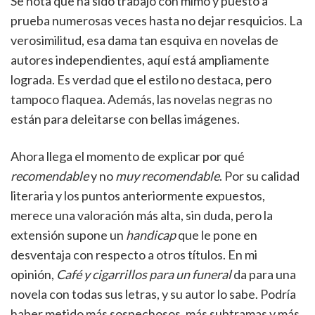
Se nota que ha sido trabajo con mimo y puesto a
prueba numerosas veces hasta no dejar resquicios. La
verosimilitud, esa dama tan esquiva en novelas de
autores independientes, aquí está ampliamente
lograda. Es verdad que el estilo no destaca, pero
tampoco flaquea. Además, las novelas negras no
están para deleitarse con bellas imágenes.
Ahora llega el momento de explicar por qué
recomendable
y no
muy recomendable
. Por su calidad
literaria y los puntos anteriormente expuestos,
merece una valoración más alta, sin duda, pero la
extensión supone un
handicap
que le pone en
desventaja con respecto a otros títulos. En mi
opinión,
Café y cigarrillos para un funeral
da para una
novela con todas sus letras, y su autor lo sabe. Podría
haber metido más sospechosos, más subtramas y más