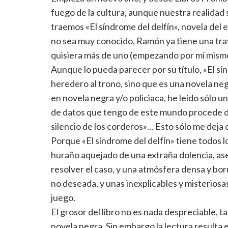
fuego de la cultura, aunque nuestra realidad
traemos «El síndrome del delfín», novela del 
no sea muy conocido, Ramón ya tiene una tray
quisiera más de uno (empezando por mí mismo
Aunque lo pueda parecer por su título, «El sín
heredero al trono, sino que es una novela n
en novela negra y/o policiaca, he leído sólo 
de datos que tengo de este mundo procede del
silencio de los corderos»… Esto sólo me deja 
Porque «El síndrome del delfín» tiene todos 
huraño aquejado de una extraña dolencia, ase
resolver el caso, y una atmósfera densa y borr
no deseada, y unas inexplicables y misterios
juego.
El grosor del libro no es nada despreciable, 
novela negra. Sin embargo la lectura resulta e