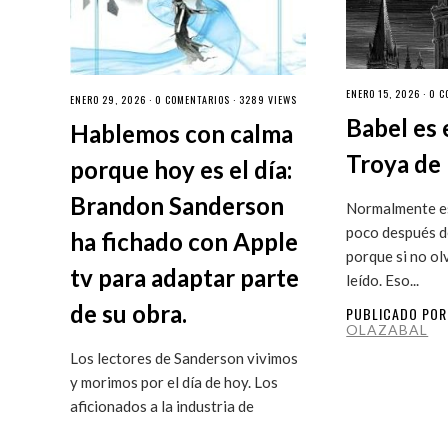
ENERO 15, 2026 ·
0 C
ENERO 29, 2026 ·
0 COMENTARIOS
· 3289 VIEWS
Babel es 
Hablemos con calma
Troya de 
porque hoy es el día:
Brandon Sanderson
Normalmente es
poco después de
ha fichado con Apple
porque si no ol
tv para adaptar parte
leído. Eso...
de su obra.
PUBLICADO PO
OLAZABAL
Los lectores de Sanderson vivimos
y morimos por el día de hoy. Los
aficionados a la industria de
ficción...