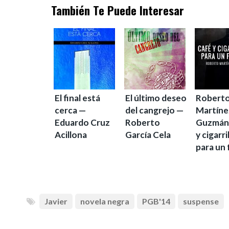
También Te Puede Interesar
El final está
El último deseo
Robert
cerca —
del cangrejo —
Martíne
Eduardo Cruz
Roberto
Guzmán:
Acillona
García Cela
y cigarri
para un 
Javier
novela negra
PGB'14
suspense