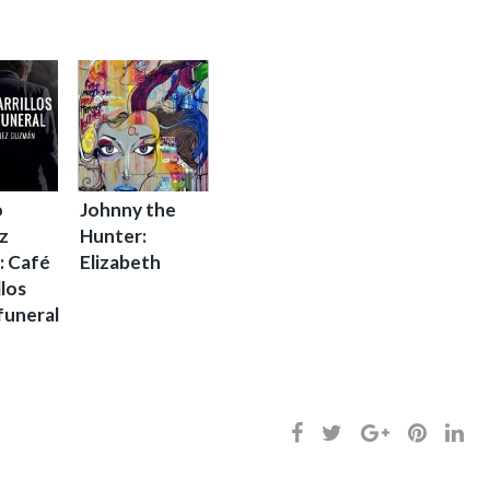
o
Johnny the
z
Hunter:
 Café
Elizabeth
llos
funeral