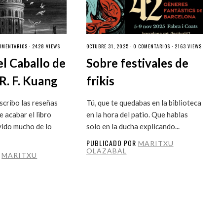
OMENTARIOS
· 2428 VIEWS
OCTUBRE 31, 2025 ·
0 COMENTARIOS
· 2163 VIEWS
el Caballo de
Sobre festivales de
R. F. Kuang
frikis
cribo las reseñas
Tú, que te quedabas en la biblioteca
 acabar el libro
en la hora del patio. Que hablas
vido mucho de lo
solo en la ducha explicando...
PUBLICADO POR
MARITXU
OLAZABAL
R
MARITXU