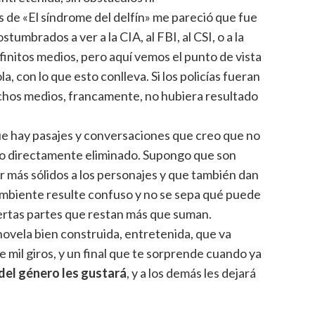
os de «El síndrome del delfín» me pareció que fue
umbrados a ver a la CIA, al FBI, al CSI, o a la
initos medios, pero aquí vemos el punto de vista
, con lo que esto conlleva. Si los policías fueran
uchos medios, francamente, no hubiera resultado
e hay pasajes y conversaciones que creo que no
 o directamente eliminado. Supongo que son
 más sólidos a los personajes y que también dan
ambiente resulte confuso y no se sepa qué puede
ertas partes que restan más que suman.
vela bien construida, entretenida, que va
 mil giros, y un final que te sorprende cuando ya
del género les gustará
, y a los demás les dejará