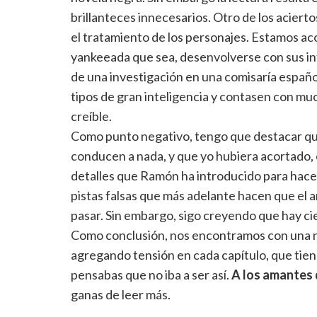
brillanteces innecesarios. Otro de los aciert
el tratamiento de los personajes. Estamos acost
yankeeada que sea, desenvolverse con sus inf
de una investigación en una comisaría española
tipos de gran inteligencia y contasen con m
creíble.
Como punto negativo, tengo que destacar qu
conducen a nada, y que yo hubiera acortado,
detalles que Ramón ha introducido para hacer
pistas falsas que más adelante hacen que el 
pasar. Sin embargo, sigo creyendo que hay ci
Como conclusión, nos encontramos con una no
agregando tensión en cada capítulo, que tiene
pensabas que no iba a ser así.
A los amantes 
ganas de leer más.