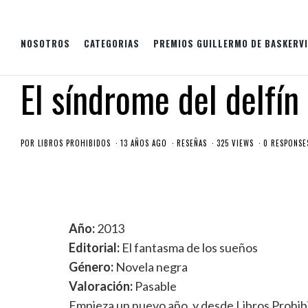
NOSOTROS
CATEGORIAS
PREMIOS GUILLERMO DE BASKERVI
El síndrome del delf
POR
LIBROS PROHIBIDOS
13 AÑOS AGO
RESEÑAS
325 VIEWS
0 RESPONSE
Año:
2013
Editorial:
El fantasma de los sueños
Género:
Novela negra
Valoración:
Pasable
Empieza un nuevo año, y desde Libros Prohib