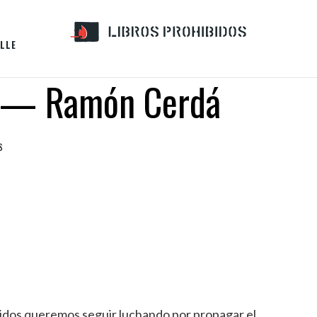
LLE
ín — Ramón Cerdá
S
idos queremos seguir luchando por propagar el