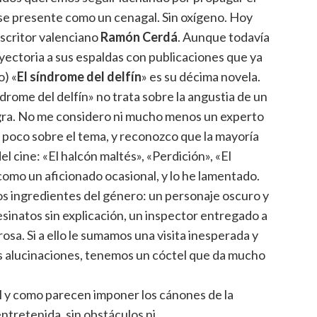
 se presente como un cenagal. Sin oxígeno. Hoy
escritor valenciano
Ramón Cerdá
. Aunque todavía
ectoria a sus espaldas con publicaciones que ya
) «
El síndrome del delfín
» es su décima novela.
drome del delfín» no trata sobre la angustia de un
egra. No me considero ni mucho menos un experto
un poco sobre el tema, y reconozco que la mayoría
 cine: «El halcón maltés», «Perdición», «El
como un aficionado ocasional, y lo he lamentado.
los ingredientes del género: un personaje oscuro y
sinatos sin explicación, un inspector entregado a
osa. Si a ello le sumamos una visita inesperada y
as alucinaciones, tenemos un cóctel que da mucho
tal y como parecen imponer los cánones de la
ntretenida, sin obstáculos ni