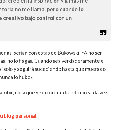
do: creo en la inspiración y jamás me
istoria no me llama, pero cuando lo
 creativo bajo control con un
ajenas, serían con estas de Bukowski: «A no ser
ipas, no lo hagas. Cuando sea verdaderamente el
sí solo y seguirá sucediendo hasta que mueras o
nunca lo hubo».
escribir, cosa que ve como una bendición y a la vez
u blog personal
.