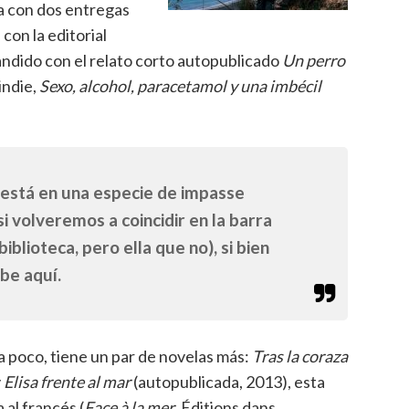
ta con dos entregas
 con la editorial
andido con el relato corto autopublicado
Un perro
indie,
Sexo, alcohol, paracetamol y una imbécil
está en una especie de impasse
 si volveremos a coincidir en la barra
biblioteca, pero ella que no), si bien
be aquí.
ra poco, tiene un par de novelas más:
Tras la coraza
y
Elisa frente al mar
(autopublicada, 2013), esta
 al francés (
Face à la mer
, Éditions dans