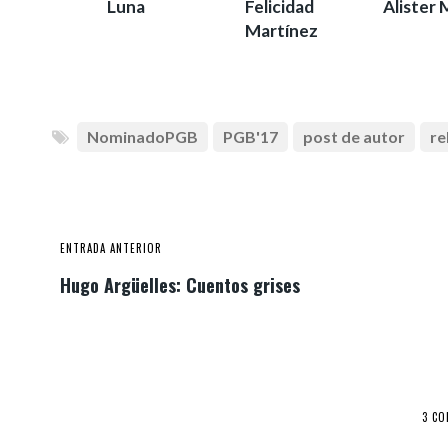
Luna
Felicidad
Alister 
Martínez
NominadoPGB
PGB'17
post de autor
re
ENTRADA ANTERIOR
Hugo Argüelles: Cuentos grises
3 C