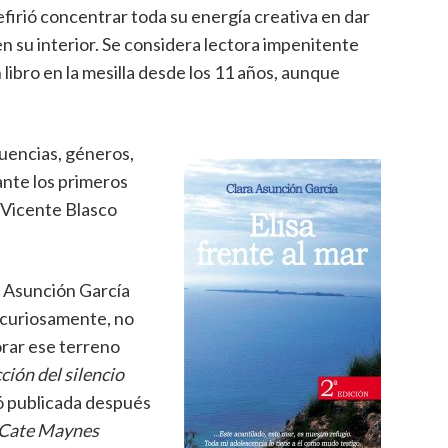
efirió concentrar toda su energía creativa en dar
 en su interior. Se considera lectora impenitente
libro en la mesilla desde los 11 años, aunque
luencias, géneros,
ante los primeros
 Vicente Blasco
ra Asunción García
, curiosamente, no
orar ese terreno
ción del silencio
ió publicada después
e Cate Maynes