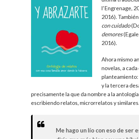
l’Engrenage, 201
2016). También 
con cuidado
(Do
demores
(Egale
2016).
Ahora mismo and
novelas, a cada
planteamiento: 
y la tercera des
precisamente la que da nombre a la antologí
escribiendo relatos, microrrelatos y similares
Me hago un lío con eso de ser e