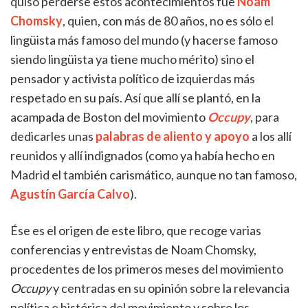
quiso perderse estos acontecimientos fue
Noam
Chomsky
, quien, con más de 80 años, no es sólo el
lingüista más famoso del mundo (y hacerse famoso
siendo lingüista ya tiene mucho mérito) sino el
pensador y activista político de izquierdas más
respetado en su país. Así que allí se plantó, en la
acampada de Boston del movimiento
Occupy
, para
dedicarles unas
palabras de aliento y apoyo
a los allí
reunidos y allí indignados (como ya había hecho en
Madrid el también carismático, aunque no tan famoso,
Agustín García Calvo
).
Ése es el origen de este libro, que recoge varias
conferencias y entrevistas de Noam Chomsky,
procedentes de los primeros meses del movimiento
Occupy
y centradas en su opinión sobre la relevancia
política e histórica del movimiento y sobre los