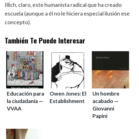
Illich, claro, este humanista radical que ha creado
escuela (aunque a él no le hiciera especial ilusión ese
concepto).
También Te Puede Interesar
Educación para
Owen Jones: El
Un hombre
la ciudadanía —
Establishment
acabado —
VVAA
Giovanni
Papini