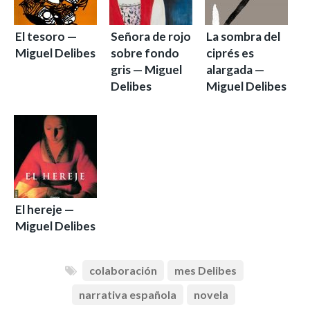
El tesoro —
Señora de rojo
La sombra del
Miguel Delibes
sobre fondo
ciprés es
gris — Miguel
alargada —
Delibes
Miguel Delibes
El hereje —
Miguel Delibes
colaboración
mes Delibes
narrativa española
novela