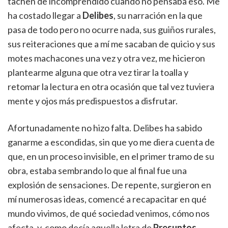
tachen de incomprendido cuando no pensaba eso. Me
ha costado llegar a
Delibes
, su narración en la que
pasa de todo pero no ocurre nada, sus guiños rurales,
sus reiteraciones que a mí me sacaban de quicio y sus
motes machacones una vez y otra vez, me hicieron
plantearme alguna que otra vez tirar la toalla y
retomar la lectura en otra ocasión que tal vez tuviera
mente y ojos más predispuestos a disfrutar.
Afortunadamente no hizo falta. Delibes ha sabido
ganarme a escondidas, sin que yo me diera cuenta de
que, en un proceso invisible, en el primer tramo de su
obra, estaba sembrando lo que al final fue una
explosión de sensaciones. De repente, surgieron en
mí numerosas ideas, comencé a recapacitar en qué
mundo vivimos, de qué sociedad venimos, cómo nos
afecta, y, como decía aquella letra de
Presuntos