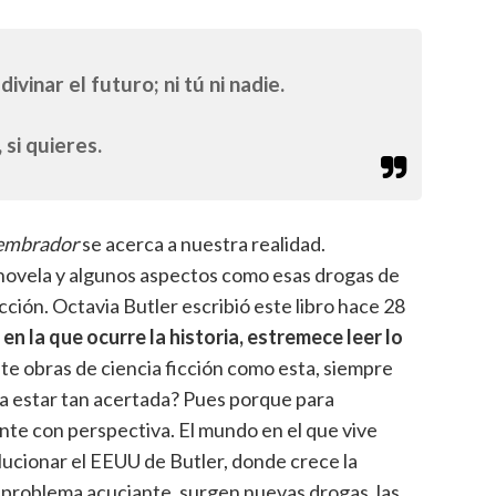
vinar el futuro; ni tú ni nadie.
si quieres.
sembrador
se acerca a nuestra realidad.
novela y algunos aspectos como esas drogas de
cción. Octavia Butler escribió este libro hace 28
n la que ocurre la historia, estremece leer lo
e obras de ciencia ficción como esta, siempre
a estar tan acertada? Pues porque para
nte con perspectiva. El mundo en el que vive
ucionar el EEUU de Butler, donde crece la
 problema acuciante, surgen nuevas drogas, las