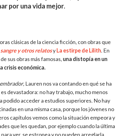
har por una vida mejor.
oras clásicas de la ciencia ficción, con obras que
 sangre y otros relatos
y
La estirpe de Lilith
. En
 de sus obras más famosas,
una distopía en un
a crisis económica.
 sembrador
, Lauren nos va contando en qué se ha
 es devastadora: no hay trabajo, mucho menos
 ha podido acceder a estudios superiores. No hay
acinadas en una misma casa, porque los jóvenes no
eros capítulos vemos como la situación empeora y
des que les quedan, por ejemplo cuando la última
n para ver, se estropea y no pueden arreglarla.