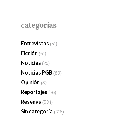
-
categorías
Entrevistas
(51)
Ficción
(61)
Noticias
(25)
Noticias PGB
(89)
Opinión
(3)
Reportajes
(76)
Reseñas
(584)
Sin categoría
(316)