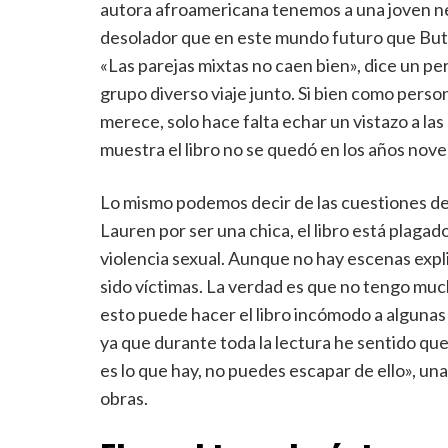
autora afroamericana tenemos a una joven neg
desolador que en este mundo futuro que Butle
«Las parejas mixtas no caen bien», dice un pe
grupo diverso viaje junto. Si bien como pers
merece, solo hace falta echar un vistazo a las
muestra el libro no se quedó en los años nove
Lo mismo podemos decir de las cuestiones de
Lauren por ser una chica, el libro está plagad
violencia sexual. Aunque no hay escenas expl
sido víctimas. La verdad es que no tengo muc
esto puede hacer el libro incómodo a algunas
ya que durante toda la lectura he sentido que
es lo que hay, no puedes escapar de ello», u
obras.