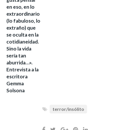
en eso, en lo
extraordinario
(lo fabuloso, lo
extraño) que
se oculta en la
cotidianeidad.
Sino la vida
sería tan
aburrida…».
Entrevista a la
escritora
Gemma
Solsona
terror/insólito