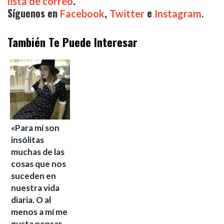
.
lista de correo
Síguenos en
,
e
Facebook
Twitter
Instagram
.
También Te Puede Interesar
«Para mí son
insólitas
muchas de las
cosas que nos
suceden en
nuestra vida
diaria. O al
menos a mí me
gusta pensar