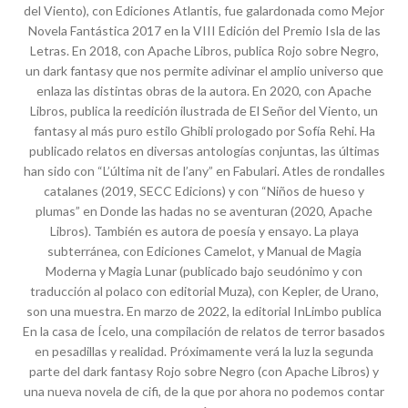
del Viento), con Ediciones Atlantis, fue galardonada como Mejor
Novela Fantástica 2017 en la VIII Edición del Premio Isla de las
Letras. En 2018, con Apache Libros, publica Rojo sobre Negro,
un dark fantasy que nos permite adivinar el amplio universo que
enlaza las distintas obras de la autora. En 2020, con Apache
Libros, publica la reedición ilustrada de El Señor del Viento, un
fantasy al más puro estilo Ghibli prologado por Sofía Rehi. Ha
publicado relatos en diversas antologías conjuntas, las últimas
han sido con “L’última nit de l’any” en Fabulari. Atles de rondalles
catalanes (2019, SECC Edicions) y con “Niños de hueso y
plumas” en Donde las hadas no se aventuran (2020, Apache
Libros). También es autora de poesía y ensayo. La playa
subterránea, con Ediciones Camelot, y Manual de Magia
Moderna y Magia Lunar (publicado bajo seudónimo y con
traducción al polaco con editorial Muza), con Kepler, de Urano,
son una muestra. En marzo de 2022, la editorial InLimbo publica
En la casa de Ícelo, una compilación de relatos de terror basados
en pesadillas y realidad. Próximamente verá la luz la segunda
parte del dark fantasy Rojo sobre Negro (con Apache Libros) y
una nueva novela de cifi, de la que por ahora no podemos contar