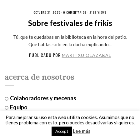
OCTUBRE 31, 2025 ·
0 COMENTARIOS
· 2187 VIEWS
Sobre festivales de frikis
Tú, que te quedabas en la biblioteca en la hora del patio.
Que hablas solo en la ducha explicando...
PUBLICADO POR
MARITXU OLAZABAL
acerca de nosotros
Colaboradores y mecenas
Equipo
Manifiesto
Para mejorar su uso esta web utiliza cookies. Asumimos que no
tienes problema con esto, pero puedes desactivarlas si quieres.
Política de privacidad y cookies
Lee más
Accept
Política de reseñas y contacto