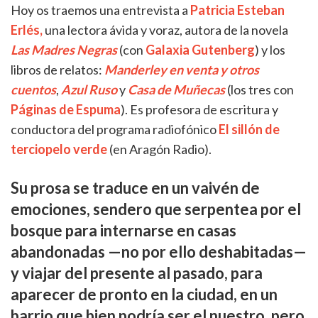
Hoy os traemos una entrevista a
Patricia Esteban
Erlés,
una lectora ávida y voraz, autora de la novela
Las Madres Negras
(con
Galaxia Gutenberg
) y los
libros de relatos:
Manderley en venta y otros
cuentos
,
Azul Ruso
y
Casa de Muñecas
(los tres con
Páginas de Espuma
). Es profesora de escritura y
conductora del programa radiofónico
El sillón de
terciopelo verde
(en Aragón Radio).
Su prosa se traduce en un vaivén de
emociones, sendero que serpentea por el
bosque para internarse en casas
abandonadas —no por ello deshabitadas—
y viajar del presente al pasado, para
aparecer de pronto en la ciudad, en un
barrio que bien podría ser el nuestro, pero