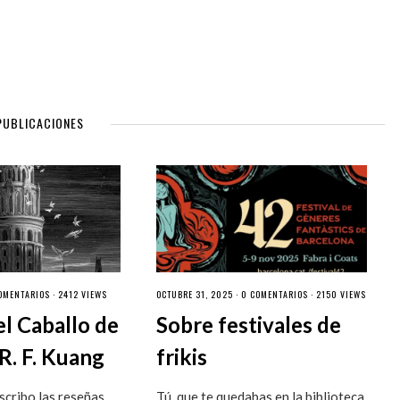
PUBLICACIONES
OMENTARIOS
· 2412 VIEWS
OCTUBRE 31, 2025 ·
0 COMENTARIOS
· 2150 VIEWS
el Caballo de
Sobre festivales de
R. F. Kuang
frikis
cribo las reseñas
Tú, que te quedabas en la biblioteca