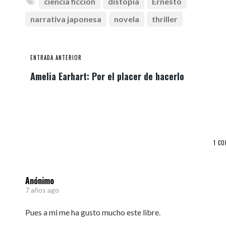
ciencia ficción
distopía
Ernesto
narrativa japonesa
novela
thriller
ENTRADA ANTERIOR
Amelia Earhart: Por el placer de hacerlo
1 C
Anónimo
7 años ago
Pues a mi me ha gusto mucho este libre.