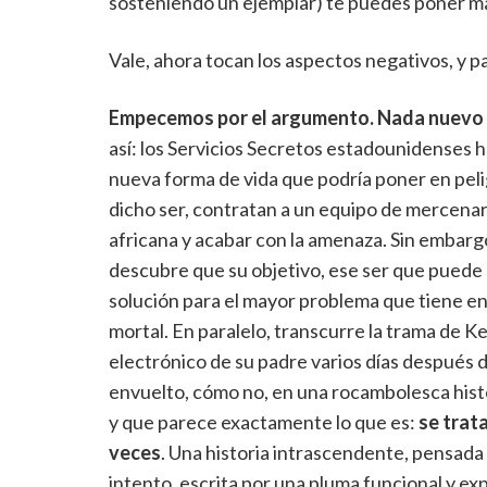
sosteniendo un ejemplar) te puedes poner m
Vale, ahora tocan los aspectos negativos, y p
Empecemos por el argumento. Nada nuevo b
así: los Servicios Secretos estadounidenses 
nueva forma de vida que podría poner en pelig
dicho ser, contratan a un equipo de mercenari
africana y acabar con la amenaza. Sin embarg
descubre que su objetivo, ese ser que puede 
solución para el mayor problema que tiene en
mortal. En paralelo, transcurre la trama de K
electrónico de su padre varios días después 
envuelto, cómo no, en una rocambolesca histo
y que parece exactamente lo que es:
se trata
veces
. Una historia intrascendente, pensada
intento, escrita por una pluma funcional y ex