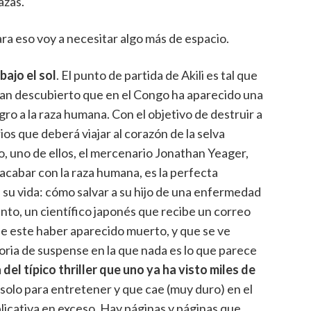
azas.
ara eso voy a necesitar algo más de espacio.
ajo el sol
. El punto de partida de Akili es tal que
han descubierto que en el Congo ha aparecido una
ro a la raza humana. Con el objetivo de destruir a
os que deberá viajar al corazón de la selva
o, uno de ellos, el mercenario Jonathan Yeager,
acabar con la raza humana, es la perfecta
 su vida: cómo salvar a su hijo de una enfermedad
ento, un científico japonés que recibe un correo
de este haber aparecido muerto, y que se ve
ria de suspense en la que nada es lo que parece
 del típico thriller que uno ya ha visto miles de
 solo para entretener y que cae (muy duro) en el
plicativa en exceso. Hay páginas y páginas que