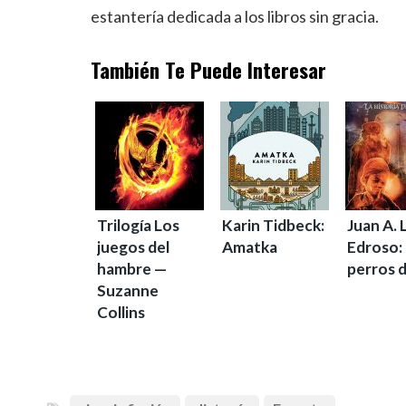
estantería dedicada a los libros sin gracia.
También Te Puede Interesar
Trilogía Los
Karin Tidbeck:
Juan A.
juegos del
Amatka
Edroso:
hambre —
perros d
Suzanne
Collins