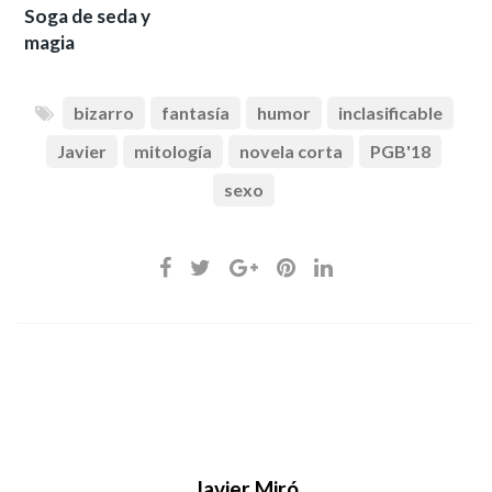
Soga de seda y
magia
bizarro
fantasía
humor
inclasificable
Javier
mitología
novela corta
PGB'18
sexo
Javier Miró