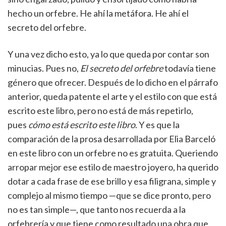
hecho un orfebre. He ahí la metáfora. He ahí el
secreto del orfebre.
Y una vez dicho esto, ya lo que queda por contar son
minucias. Pues no,
El secreto del orfebre
todavía tiene
género que ofrecer. Después de lo dicho en el párrafo
anterior, queda patente el arte y el estilo con que está
escrito este libro, pero no está de más repetirlo,
pues
cómo está escrito este libro
. Y es que la
comparación de la prosa desarrollada por Elia Barceló
en este libro con un orfebre no es gratuita. Queriendo
arropar mejor ese estilo de maestro joyero, ha querido
dotar a cada frase de ese brillo y esa filigrana, simple y
complejo al mismo tiempo —que se dice pronto, pero
no es tan simple—, que tanto nos recuerda a la
orfebrería y que tiene como resultado una obra que