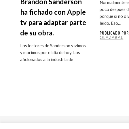
Brandon Sanderson
Normalmente es
poco después de
ha fichado con Apple
porque si no ol
tv para adaptar parte
leído. Eso...
de su obra.
PUBLICADO PO
OLAZABAL
Los lectores de Sanderson vivimos
y morimos por el día de hoy. Los
aficionados a la industria de
ficción...
PUBLICADO POR
MARITXU
OLAZABAL