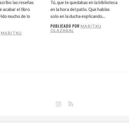
cribo las reseñas
Tú, que te quedabas en la biblioteca
 acabar el libro
en la hora del patio. Que hablas
vido mucho de lo
solo en la ducha explicando...
PUBLICADO POR
MARITXU
OLAZABAL
R
MARITXU
Copyright © 2018 Libros Prohibidos •
Política de privacidad