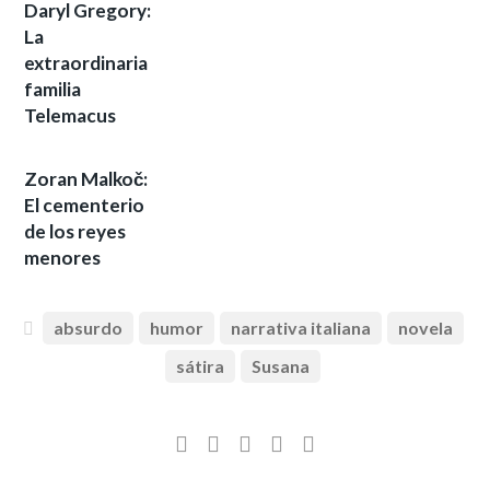
Daryl Gregory:
La
extraordinaria
familia
Telemacus
Zoran Malkoč:
El cementerio
de los reyes
menores
absurdo
humor
narrativa italiana
novela
sátira
Susana