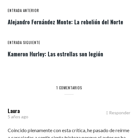
ENTRADA ANTERIOR
Alejandro Fernández Monte: La rebelión del Norte
ENTRADA SIGUIENTE
Kameron Hurley: Las estrellas son legión
1 COMENTARIOS
Laura
Responder
5 años ago
Coincido plenamente con esta crítica, he pasado de reírme
a carcajadas a sentir cierta tristeza porque el autor no ha