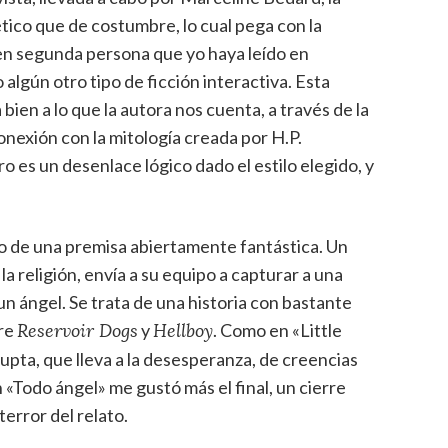
ético que de costumbre, lo cual pega con la
o en segunda persona que yo haya leído en
o algún otro tipo de ficción interactiva. Esta
ien a lo que la autora nos cuenta, a través de la
nexión con la mitología creada por H.P.
ero es un desenlace lógico dado el estilo elegido, y
o de una premisa abiertamente fantástica. Un
la religión, envía a su equipo a capturar a una
un ángel. Se trata de una historia con bastante
tre
y
. Como en «Little
Reservoir Dogs
Hellboy
upta, que lleva a la desesperanza, de creencias
n «Todo ángel» me gustó más el final, un cierre
error del relato.