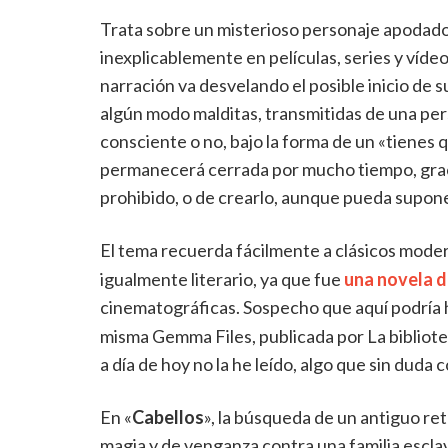
Trata sobre un misterioso personaje apodad
inexplicablemente en películas, series y víd
narración va desvelando el posible inicio de 
algún modo malditas, transmitidas de una pe
consciente o no, bajo la forma de un «tienes
permanecerá cerrada por mucho tiempo, graci
prohibido, o de crearlo, aunque pueda suponer
El tema recuerda fácilmente a clásicos mode
igualmente literario, ya que fue
una novela d
cinematográficas. Sospecho que aquí podría 
misma Gemma Files, publicada por La bibliot
a día de hoy no la he leído, algo que sin duda c
En «
Cabellos
», la búsqueda de un antiguo re
magia y de venganza contra una familia esclav