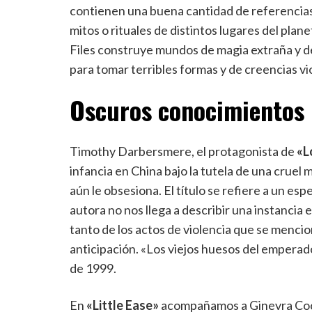
contienen una buena cantidad de referencias h
mitos o rituales de distintos lugares del pla
Files construye mundos de magia extraña y d
para tomar terribles formas y de creencias vi
Oscuros conocimientos 
Timothy Darbersmere, el protagonista de
«L
infancia en China bajo la tutela de una cruel
aún le obsesiona. El título se refiere a un esp
autora no nos llega a describir una instancia e
tanto de los actos de violencia que se menci
anticipación. «Los viejos huesos del emperado
de 1999.
En
«Little Ease»
acompañamos a Ginevra Coch