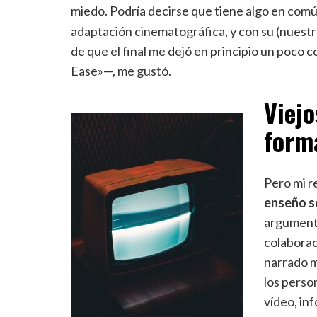
miedo. Podría decirse que tiene algo en com
adaptación cinematográfica, y con su (nuestr
de que el final me dejó en principio un poco c
Ease»—, me gustó.
Viejo
form
Pero mi re
enseño s
argumento
colaborac
narrado m
los perso
vídeo, in