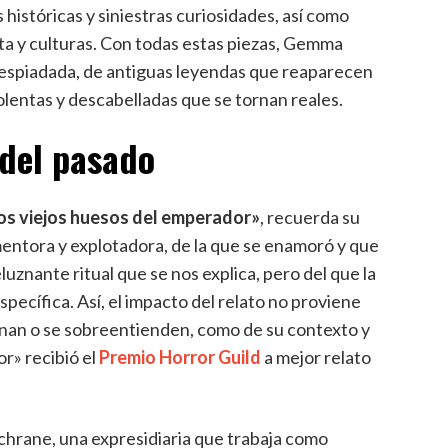
istóricas y siniestras curiosidades, así como
neta y culturas. Con todas estas piezas, Gemma
espiadada, de antiguas leyendas que reaparecen
olentas y descabelladas que se tornan reales.
del pasado
os viejos huesos del emperador»
, recuerda su
 mentora y explotadora, de la que se enamoró y que
eluznante ritual que se nos explica, pero del que la
specífica. Así, el impacto del relato no proviene
onan o se sobreentienden, como de su contexto y
r» recibió el
Premio Horror Guild
a mejor relato
rane, una expresidiaria que trabaja como