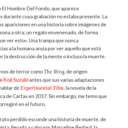
o El Hombre Del Fondo, que aparece
eos durante cuya grabación no estaba presente. La
sus apariciones en una historia sobre imágenes de
rsona a otra; un regalo envenenado, de forma
 que ver esto». Una trampa que nunca
as a la humana ansia por ver aquello que está
 la destrucción de la mente o incluso la muerte.
rnos de terror como
, de origen
The Ring
e Koji Suzuki
antes que sus varias adaptaciones
Experimental Film
hablar de
, la novela de la
eca de Carfax en 2017. Sin embargo, me temo que
orregiré en el futuro.
trato perdido esconde una historia de muerte, de
ista, llevada a cabo por Marceline Bedard, la