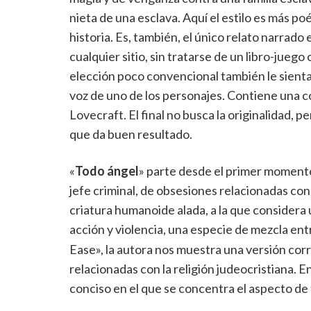
nieta de una esclava. Aquí el estilo es más po
historia. Es, también, el único relato narrad
cualquier sitio, sin tratarse de un libro-juego 
elección poco convencional también le sienta b
voz de uno de los personajes. Contiene una co
Lovecraft. El final no busca la originalidad, p
que da buen resultado.
«
Todo ángel
» parte desde el primer moment
jefe criminal, de obsesiones relacionadas con 
criatura humanoide alada, a la que considera 
acción y violencia, una especie de mezcla en
Ease», la autora nos muestra una versión corr
relacionadas con la religión judeocristiana. E
conciso en el que se concentra el aspecto de t