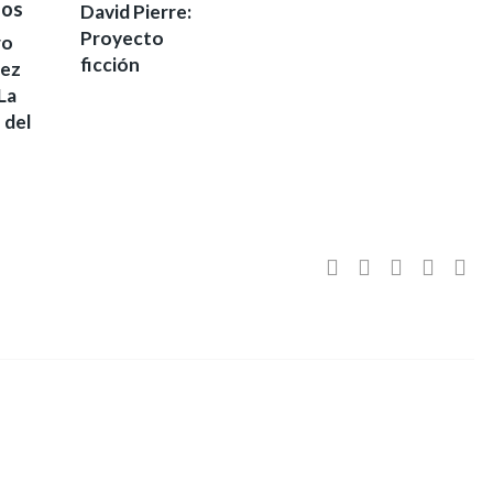
David Pierre:
Proyecto
ro
ficción
ez
La
 del