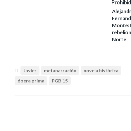
Alejand
Fernánd
Monte: 
rebelión
Norte
Javier
metanarración
novela histórica
ópera prima
PGB'15