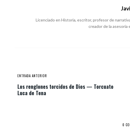
Jav
Licenciado en Historia, escritor, profesor de narrativa
creador de la asesoría e
ENTRADA ANTERIOR
Los renglones torcidos de Dios — Torcuato
Luca de Tena
0 C