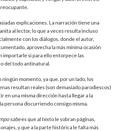
 preocupante.
adas explicaciones. La narración tiene una
ita al lector, lo que a veces resulta incluso
ialmente con los diálogos, donde el autor,
ocumentado, aprovecha la más mínima ocasión
n importarle si para ello entorpece las
 del todo antinatural.
n ningún momento, ya que, por un lado, los
apenas resultan reales (son demasiado parodiescos)
tir en una misma dirección hasta llegar a la
ola persona discurriendo consigo misma.
empo sabe
es que al texto le sobran páginas,
onajes, y que a la parte histórica le falta más