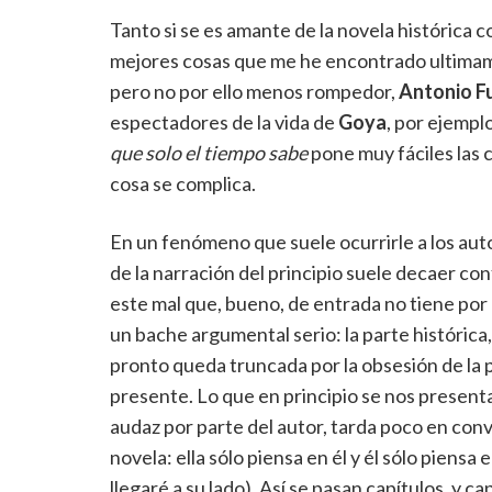
Tanto si se es amante de la novela histórica c
mejores cosas que me he encontrado ultimam
pero no por ello menos rompedor,
Antonio Fu
espectadores de la vida de
Goya
, por ejempl
que solo el tiempo sabe
pone muy fáciles las c
cosa se complica.
En un fenómeno que suele ocurrirle a los auto
de la narración del principio suele decaer co
este mal que, bueno, de entrada no tiene por 
un bache argumental serio: la parte histórica,
pronto queda truncada por la obsesión de la pr
presente. Lo que en principio se nos present
audaz por parte del autor, tarda poco en conv
novela: ella sólo piensa en él y él sólo piensa
llegaré a su lado). Así se pasan capítulos, y cap