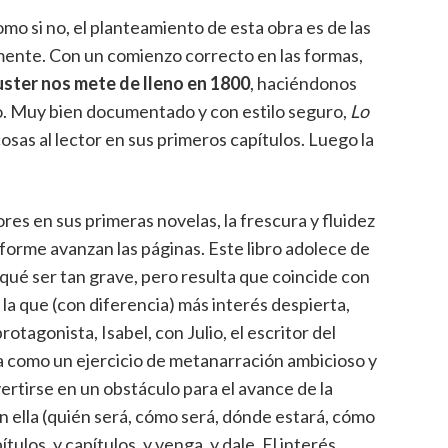
omo si no, el planteamiento de esta obra es de las
ente. Con un comienzo correcto en las formas,
ster nos mete de lleno en 1800
, haciéndonos
o. Muy bien documentado y con estilo seguro,
Lo
osas al lector en sus primeros capítulos. Luego la
res en sus primeras novelas, la frescura y fluidez
nforme avanzan las páginas. Este libro adolece de
qué ser tan grave, pero resulta que coincide con
 la que (con diferencia) más interés despierta,
otagonista, Isabel, con Julio, el escritor del
a como un ejercicio de metanarración ambicioso y
ertirse en un obstáculo para el avance de la
 en ella (quién será, cómo será, dónde estará, cómo
ítulos, y capítulos, y venga, y dale. El interés,