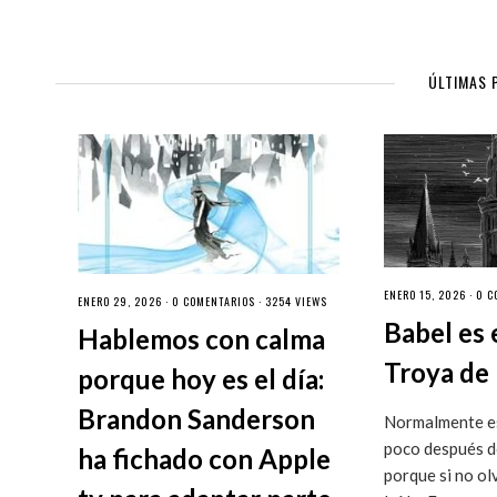
ÚLTIMAS 
ENERO 15, 2026 ·
0 C
ENERO 29, 2026 ·
0 COMENTARIOS
· 3254 VIEWS
Babel es 
Hablemos con calma
Troya de 
porque hoy es el día:
Brandon Sanderson
Normalmente es
poco después de
ha fichado con Apple
porque si no ol