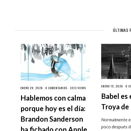
ÚLTIMAS 
ENERO 15, 2026 ·
0 C
ENERO 29, 2026 ·
0 COMENTARIOS
· 3313 VIEWS
Babel es 
Hablemos con calma
Troya de 
porque hoy es el día:
Brandon Sanderson
Normalmente es
poco después de
ha fichado con Apple