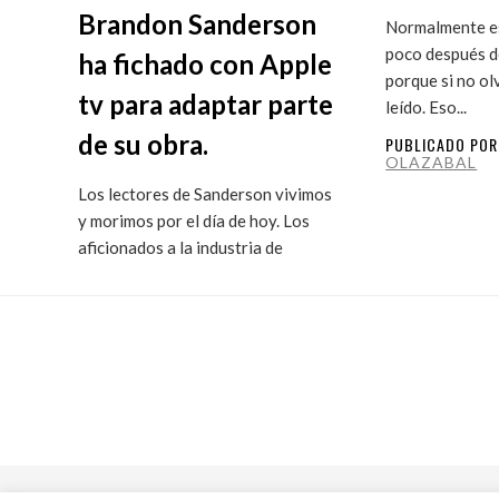
Brandon Sanderson
Normalmente es
poco después de
ha fichado con Apple
porque si no ol
tv para adaptar parte
leído. Eso...
de su obra.
PUBLICADO PO
OLAZABAL
Los lectores de Sanderson vivimos
y morimos por el día de hoy. Los
aficionados a la industria de
ficción...
PUBLICADO POR
MARITXU
OLAZABAL