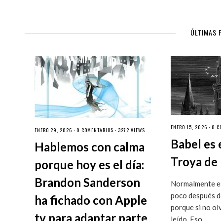
ÚLTIMAS 
ENERO 15, 2026 ·
0 C
ENERO 29, 2026 ·
0 COMENTARIOS
· 3272 VIEWS
Babel es 
Hablemos con calma
Troya de 
porque hoy es el día:
Brandon Sanderson
Normalmente es
poco después de
ha fichado con Apple
porque si no ol
tv para adaptar parte
leído. Eso...