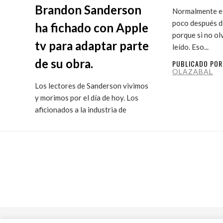
Brandon Sanderson
Normalmente es
poco después de
ha fichado con Apple
porque si no ol
tv para adaptar parte
leído. Eso...
de su obra.
PUBLICADO PO
OLAZABAL
Los lectores de Sanderson vivimos
y morimos por el día de hoy. Los
aficionados a la industria de
ficción...
PUBLICADO POR
MARITXU
OLAZABAL