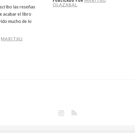
MARITXU
OLAZABAL
cribo las reseñas
 acabar el libro
vido mucho de lo
R
MARITXU