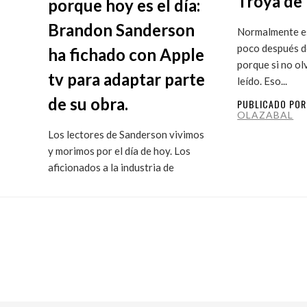
Troya de 
porque hoy es el día:
Brandon Sanderson
Normalmente es
poco después de
ha fichado con Apple
porque si no ol
tv para adaptar parte
leído. Eso...
de su obra.
PUBLICADO PO
OLAZABAL
Los lectores de Sanderson vivimos
y morimos por el día de hoy. Los
aficionados a la industria de
ficción...
PUBLICADO POR
MARITXU
OLAZABAL