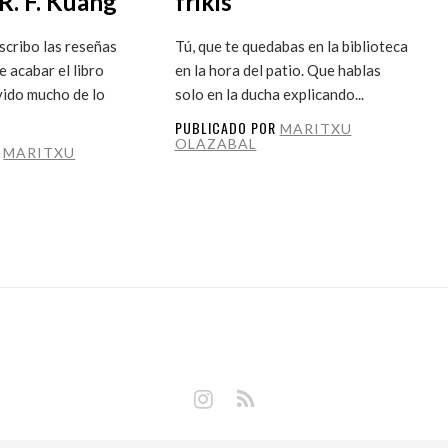
R. F. Kuang
frikis
cribo las reseñas
Tú, que te quedabas en la biblioteca
 acabar el libro
en la hora del patio. Que hablas
vido mucho de lo
solo en la ducha explicando...
PUBLICADO POR
MARITXU
OLAZABAL
R
MARITXU