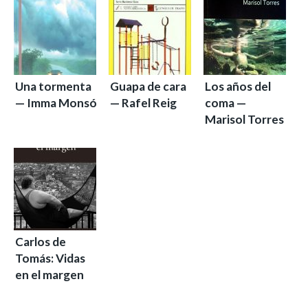
Una tormenta
Guapa de cara
Los años del
— Imma Monsó
— Rafel Reig
coma —
Marisol Torres
Carlos de
Tomás: Vidas
en el margen