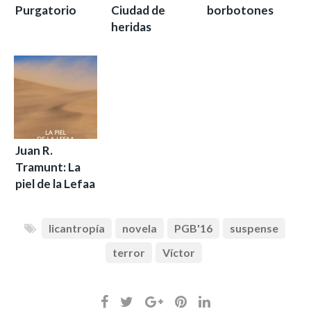
Purgatorio
Ciudad de
borbotones
heridas
Juan R.
Tramunt: La
piel de la Lefaa
licantropía
novela
PGB'16
suspense
terror
Víctor