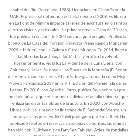
Isabel del Río (Barcelona, 1983). Licenciada en Filosofía por la
UAB. Profesional del mundo editorial desde el 2009. Es librera
en La Font de Mimir e imparte talleres de escritura en distintos
centros cívicos y culturales. Su primera novela, Casa de Títeres,
fue publicada en abril de 2008 con una gran acogida. Publicó la
bilogía de La Casa del Torreón (Finalista Premi Ramon Muntaner
2009 e Ictineu) con La Galera y Otros Mundos. En 2014, llegó a
las librerías la antología fantástica y erótica LoveFool.
Posteriormente, vio la luz La Vidente de la Luna Llena, con
Columna y Kailas. Su novela Las Bocas de la Montaña (El Señor
del Viento), con Ediciones Atlantis, fue galardonada como Mejor
Novela Fantástica 2017 en la VIII Edición del Premio Isla de las
Letras. En 2018, con Apache Libros, publica Rojo sobre Negro,
un dark fantasy que nos permite adivinar el amplio universo que
enlaza las distintas obras de la autora. En 2020, con Apache
Libros, publica la reedición ilustrada de El Señor del Viento, un
fantasy al más puro estilo Ghibli prologado por Sofía Rehi. Ha
publicado relatos en diversas antologías conjuntas, las últimas
han sido con “L’última nit de l’any” en Fabulari. Atles de rondalles