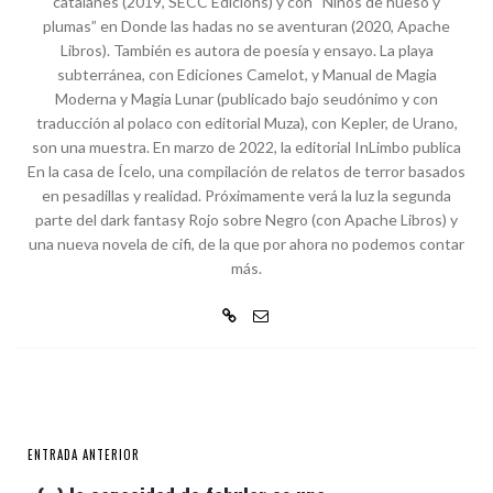
catalanes (2019, SECC Edicions) y con “Niños de hueso y
plumas” en Donde las hadas no se aventuran (2020, Apache
Libros). También es autora de poesía y ensayo. La playa
subterránea, con Ediciones Camelot, y Manual de Magia
Moderna y Magia Lunar (publicado bajo seudónimo y con
traducción al polaco con editorial Muza), con Kepler, de Urano,
son una muestra. En marzo de 2022, la editorial InLimbo publica
En la casa de Ícelo, una compilación de relatos de terror basados
en pesadillas y realidad. Próximamente verá la luz la segunda
parte del dark fantasy Rojo sobre Negro (con Apache Libros) y
una nueva novela de cifi, de la que por ahora no podemos contar
más.
ENTRADA ANTERIOR