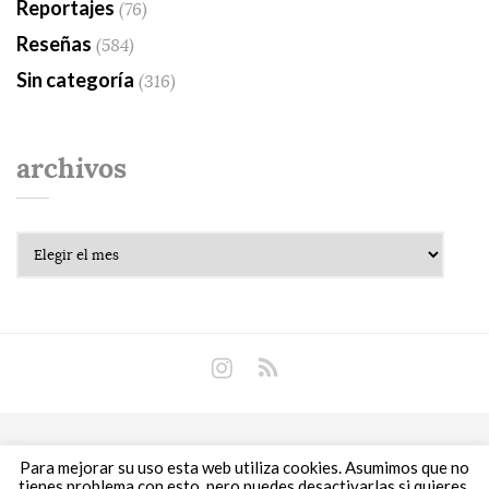
Reportajes
(76)
Reseñas
(584)
Sin categoría
(316)
archivos
Archivos
Copyright © 2018 Libros Prohibidos •
Política de
Para mejorar su uso esta web utiliza cookies. Asumimos que no
privacidad
tienes problema con esto, pero puedes desactivarlas si quieres.