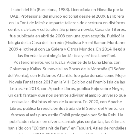
Isabel del Río (Barcelona, 1983). Licenciada en Filosofía por la
UAB. Profesional del mundo editorial desde el 2009. Es librera
en La Font de Mimir e imparte talleres de escritura en distintos
centros cívicos y culturales. Su primera novela, Casa de Títeres,
fue publicada en abril de 2008 con una gran acogida. Publicó la
bilogía de La Casa del Torreón (Finalista Premi Ramon Muntaner
2009 e Ictineu) con La Galera y Otros Mundos. En 2014, llegó a
las librerías la antología fantástica y erótica LoveFool.
Posteriormente, vio la luz La Vidente de la Luna Llena, con
Columna y Kailas. Su novela Las Bocas de la Montaña (El Señor
del Viento), con Ediciones Atlantis, fue galardonada como Mejor
Novela Fantástica 2017 en la VIII Edición del Premio Isla de las
Letras. En 2018, con Apache Libros, publica Rojo sobre Negro,
un dark fantasy que nos permite adivinar el amplio universo que
enlaza las distintas obras de la autora. En 2020, con Apache
Libros, publica la reedición ilustrada de El Señor del Viento, un
fantasy al más puro estilo Ghibli prologado por Sofía Rehi. Ha
publicado relatos en diversas antologías conjuntas, las últimas
han sido con “L’última nit de l’any” en Fabulari. Atles de rondalles