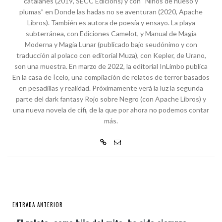
catalanes (2019, SECC Edicions) y con “Niños de hueso y
plumas” en Donde las hadas no se aventuran (2020, Apache
Libros). También es autora de poesía y ensayo. La playa
subterránea, con Ediciones Camelot, y Manual de Magia
Moderna y Magia Lunar (publicado bajo seudónimo y con
traducción al polaco con editorial Muza), con Kepler, de Urano,
son una muestra. En marzo de 2022, la editorial InLimbo publica
En la casa de Ícelo, una compilación de relatos de terror basados
en pesadillas y realidad. Próximamente verá la luz la segunda
parte del dark fantasy Rojo sobre Negro (con Apache Libros) y
una nueva novela de cifi, de la que por ahora no podemos contar
más.
ENTRADA ANTERIOR