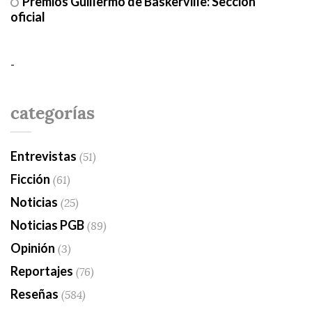
Premios Guillermo de Baskerville: Sección
oficial
-
categorías
Entrevistas
(51)
Ficción
(61)
Noticias
(25)
Noticias PGB
(89)
Opinión
(3)
Reportajes
(76)
Reseñas
(584)