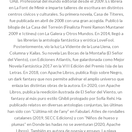
UAB. Profesional del mundo editorial desde el 2009. Es librera
en La Font de Mimir e imparte talleres de escritura en distintos
centros cívicos y culturales. Su primera novela, Casa de Títeres,
fue publicada en abril de 2008 con una gran acogida. Publicó la
bilogía de La Casa del Torreón (Finalista Premi Ramon Muntaner
2009 e Ictineu) con La Galera y Otros Mundos. En 2014, llegó a
las librerías la antología fantástica y erótica LoveFool.
Posteriormente, vio la luz La Vidente de la Luna Llena, con
Columna y Kailas. Su novela Las Bocas de la Montaña (El Señor
del Viento), con Ediciones Atlantis, fue galardonada como Mejor
Novela Fantástica 2017 en la VIII Edición del Premio Isla de las
Letras. En 2018, con Apache Libros, publica Rojo sobre Negro,
un dark fantasy que nos permite adivinar el amplio universo que
enlaza las distintas obras de la autora. En 2020, con Apache
Libros, publica la reedición ilustrada de El Señor del Viento, un
fantasy al más puro estilo Ghibli prologado por Sofía Rehi. Ha
publicado relatos en diversas antologías conjuntas, las últimas
han sido con “L’última nit de l’any” en Fabulari. Atles de rondalles
catalanes (2019, SECC Edicions) y con “Niños de hueso y
plumas” en Donde las hadas no se aventuran (2020, Apache
Libros). También es autora de poesía y ensayo. La playa