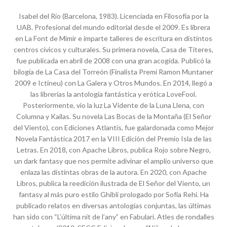
Isabel del Río (Barcelona, 1983). Licenciada en Filosofía por la
UAB. Profesional del mundo editorial desde el 2009. Es librera
en La Font de Mimir e imparte talleres de escritura en distintos
centros cívicos y culturales. Su primera novela, Casa de Títeres,
fue publicada en abril de 2008 con una gran acogida. Publicó la
bilogía de La Casa del Torreón (Finalista Premi Ramon Muntaner
2009 e Ictineu) con La Galera y Otros Mundos. En 2014, llegó a
las librerías la antología fantástica y erótica LoveFool.
Posteriormente, vio la luz La Vidente de la Luna Llena, con
Columna y Kailas. Su novela Las Bocas de la Montaña (El Señor
del Viento), con Ediciones Atlantis, fue galardonada como Mejor
Novela Fantástica 2017 en la VIII Edición del Premio Isla de las
Letras. En 2018, con Apache Libros, publica Rojo sobre Negro,
un dark fantasy que nos permite adivinar el amplio universo que
enlaza las distintas obras de la autora. En 2020, con Apache
Libros, publica la reedición ilustrada de El Señor del Viento, un
fantasy al más puro estilo Ghibli prologado por Sofía Rehi. Ha
publicado relatos en diversas antologías conjuntas, las últimas
han sido con “L’última nit de l’any” en Fabulari. Atles de rondalles