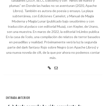
catalanes (2019, SECC Edicions) y con “Niños de hueso y
plumas” en Donde las hadas no se aventuran (2020, Apache
Libros). También es autora de poesía y ensayo. La playa
subterránea, con Ediciones Camelot, y Manual de Magia
Moderna y Magia Lunar (publicado bajo seudónimo y con
traducción al polaco con editorial Muza), con Kepler, de Urano,
son una muestra. En marzo de 2022, la editorial InLimbo publica
En la casa de Ícelo, una compilación de relatos de terror basados
en pesadillas y realidad. Próximamente verá la luz la segunda
parte del dark fantasy Rojo sobre Negro (con Apache Libros) y
una nueva novela de cifi, de la que por ahora no podemos contar
más.
ENTRADA ANTERIOR