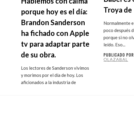
Hablemos con calma
Troya de 
porque hoy es el día:
Brandon Sanderson
Normalmente es
poco después de
ha fichado con Apple
porque si no ol
tv para adaptar parte
leído. Eso...
de su obra.
PUBLICADO PO
OLAZABAL
Los lectores de Sanderson vivimos
y morimos por el día de hoy. Los
aficionados a la industria de
ficción...
PUBLICADO POR
MARITXU
OLAZABAL