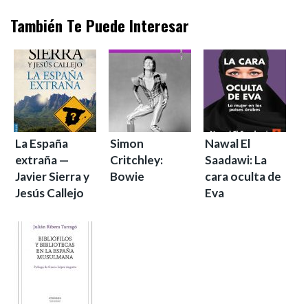
También Te Puede Interesar
La España
Simon
Nawal El
extraña —
Critchley:
Saadawi: La
Javier Sierra y
Bowie
cara oculta de
Jesús Callejo
Eva