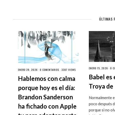
ÚLTIMAS 
ENERO 15, 2026 ·
0 C
ENERO 29, 2026 ·
0 COMENTARIOS
· 3307 VIEWS
Babel es 
Hablemos con calma
Troya de 
porque hoy es el día:
Brandon Sanderson
Normalmente es
poco después de
ha fichado con Apple
porque si no ol