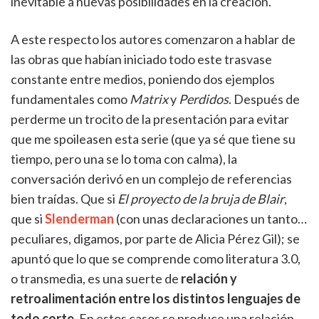
inevitable a nuevas posibilidades en la creación.
A este respecto los autores comenzaron a hablar de
las obras que habían iniciado todo este trasvase
constante entre medios, poniendo dos ejemplos
fundamentales como
Matrix
y
Perdidos
. Después de
perderme un trocito de la presentación para evitar
que me spoileasen esta serie (que ya sé que tiene su
tiempo, pero una se lo toma con calma), la
conversación derivó en un complejo de referencias
bien traídas. Que si
El proyecto de la bruja de Blair
,
que si
Slenderman
(con unas declaraciones un tanto…
peculiares, digamos, por parte de Alicia Pérez Gil); se
apuntó que lo que se comprende como literatura 3.0,
o transmedia, es una suerte de
relación y
retroalimentación entre los distintos lenguajes de
todo corte
. En estos casos se produce una relación