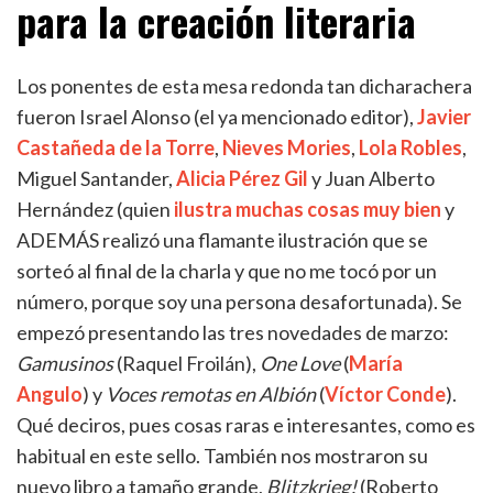
para la creación literaria
Los ponentes de esta mesa redonda tan dicharachera
fueron Israel Alonso (el ya mencionado editor),
Javier
Castañeda de la Torre
,
Nieves Mories
,
Lola Robles
,
Miguel Santander,
Alicia Pérez Gil
y Juan Alberto
Hernández (quien
ilustra muchas cosas muy bien
y
ADEMÁS realizó una flamante ilustración que se
sorteó al final de la charla y que no me tocó por un
número, porque soy una persona desafortunada). Se
empezó presentando las tres novedades de marzo:
Gamusinos
(Raquel Froilán),
One Love
(
María
Angulo
) y
Voces remotas en Albión
(
Víctor Conde
).
Qué deciros, pues cosas raras e interesantes, como es
habitual en este sello. También nos mostraron su
nuevo libro a tamaño grande,
Blitzkrieg!
(Roberto