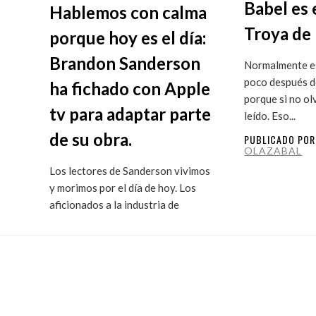
Babel es 
Hablemos con calma
Troya de 
porque hoy es el día:
Brandon Sanderson
Normalmente es
poco después de
ha fichado con Apple
porque si no ol
tv para adaptar parte
leído. Eso...
de su obra.
PUBLICADO PO
OLAZABAL
Los lectores de Sanderson vivimos
y morimos por el día de hoy. Los
aficionados a la industria de
ficción...
PUBLICADO POR
MARITXU
OLAZABAL